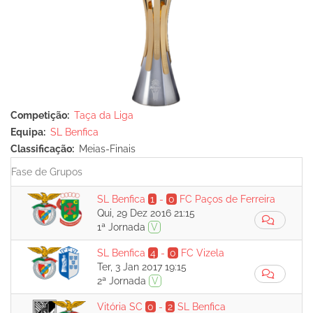
Competição
Taça da Liga
Equipa
SL Benfica
Classificação
Meias-Finais
Fase de Grupos
SL Benfica
1
-
0
FC Paços de Ferreira
Qui, 29 Dez 2016 21:15
1ª Jornada
V
SL Benfica
4
-
0
FC Vizela
Ter, 3 Jan 2017 19:15
2ª Jornada
V
Vitória SC
0
-
2
SL Benfica