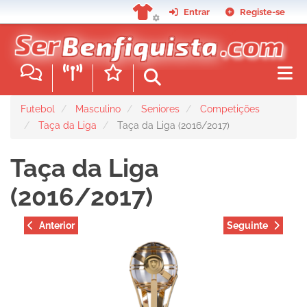
Passar
Entrar
Registe-se
para
o
conteúdo
principal
Futebol
Masculino
Seniores
Competições
Taça da Liga
Taça da Liga (2016/2017)
Taça da Liga
(2016/2017)
Anterior
Seguinte