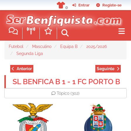
Passar
Entrar
Registe-se
para
o
conteúdo
principal
Futebol
Masculino
Equipa B
2025/2026
Segunda Liga
Anterior
Seguinte
SL BENFICA B 1 - 1 FC PORTO B
Tópico
(302)