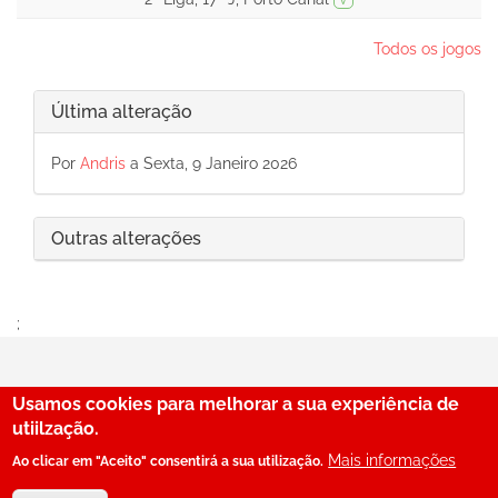
Todos os jogos
Última alteração
Por
Andris
a Sexta, 9 Janeiro 2026
Outras alterações
;
Usamos cookies para melhorar a sua experiência de
29
utiilzação.
Mais informações
Ao clicar em "Aceito" consentirá a sua utilização.
© SerBenfiquista.com 2001-2026