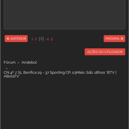
1
2
3
4
5
ANTERIOR
PRÓXIMA
AÇÕES DO UTILIZADOR
Fórum
Andebol
►
►
CN 4ª J: SL Benfica 29 - 37 Sporting CP, 03Maio. Sáb. 18h00 *BTV |
ABolaTV*