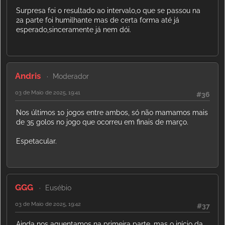
Surpresa foi o resultado ao intervalo,o que se passou na
2a parte foi humilhante mas de certa forma até já
esperado,sinceramente já nem dói.
Andris
Moderador
03 de Maio de 2025, 19:41
#36
Nos últimos 10 jogos entre ambos, só não mamamos mais
de 35 golos no jogo que ocorreu em finais de março.
Espetacular.
GGG
Eusébio
03 de Maio de 2025, 19:42
#37
Ainda nos aguentamos na primeira parte, mas o início da