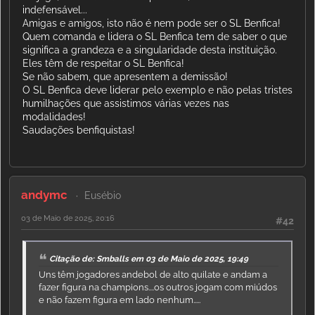
indefensável...
Amigas e amigos, isto não é nem pode ser o SL Benfica!
Quem comanda e lidera o SL Benfica tem de saber o que
significa a grandeza e a singularidade desta instituição.
Eles têm de respeitar o SL Benfica!
Se não sabem, que apresentem a demissão!
O SL Benfica deve liderar pelo exemplo e não pelas tristes
humilhações que assistimos várias vezes nas
modalidades!
Saudações benfiquistas!
andymc
Eusébio
03 de Maio de 2025, 20:16
#42
Citação de: Smballs em 03 de Maio de 2025, 19:49
Uns têm jogadores andebol de alto quilate e andam a
fazer figura na champions....os outros jogam com miúdos
e não fazem figura em lado nenhum.....