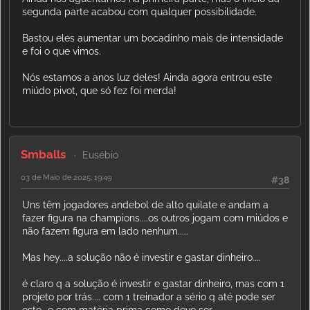
segunda parte acabou com qualquer possibilidade.
Bastou eles aumentar um bocadinho mais de intensidade
e foi o que vimos.
Nós estamos a anos luz deles! Ainda agora entrou este
miúdo pivot, que só fez foi merda!
Smballs
Eusébio
03 de Maio de 2025, 19:49
#38
Uns têm jogadores andebol de alto quilate e andam a
fazer figura na champions....os outros jogam com miúdos e
não fazem figura em lado nenhum.....
Mas hey....a solução não é investir e gastar dinheiro....
é claro q a solução é investir e gastar dinheiro, mas com 1
projeto por trás.... com 1 treinador a sério q até pode ser