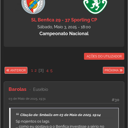
SL Benfica 29 - 37 Sporting CP
Sábado, Maio 3, 2025 - 18:00
Campeonato Nacional
AÇÕES DO UTILIZADOR
1
2
3
4
5
ANTERIOR
PRÓXIMA
Barolas
Eusébio
03 de Maio de 2025, 19:31
#30
Citação de: Smballs em 03 de Maio de 2025, 19:14
Sp nojentos os lags.
.... como eu gostava q o Benfica investisse a sério no