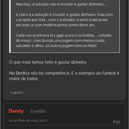
Mas hey....a solução não é investir e gastar dinheiro....
é claro q a solução é investir e gastar dinheiro, mas com
1 projeto por trás.... com 1 treinador a sério q até pode
ser este...e com matéria prima como deve ser....
Cada vez q entrava lá 1 gajo q era o rui batista .... coitado
do moço....mas lá está...uns jogam com manos costa,
salvador e afins... os outros jogam com os Kids!!
O que mais temos feito é gastar dinheiro.
No Benfica não há competência. E o exemplo do futebol é
maior de todos.
(1 gosto)
Dandy
Eusébio
03 de Maio de 2025, 20:27
#43