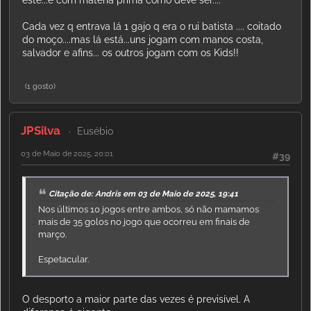
este...e com matéria prima como deve ser....
Cada vez q entrava lá 1 gajo q era o rui batista .... coitado
do moço....mas lá está...uns jogam com manos costa,
salvador e afins... os outros jogam com os Kids!!
(1 gosto)
JPSilva
Eusébio
03 de Maio de 2025, 20:01
#39
Citação de: Andris em 03 de Maio de 2025, 19:41
Nos últimos 10 jogos entre ambos, só não mamamos
mais de 35 golos no jogo que ocorreu em finais de
março.
Espetacular.
O desporto a maior parte das vezes é previsível. A