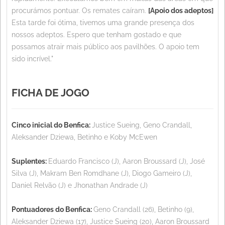
procurámos pontuar. Os remates caíram.
[Apoio dos adeptos]
Esta tarde foi ótima, tivemos uma grande presença dos
nossos adeptos. Espero que tenham gostado e que
possamos atrair mais público aos pavilhões. O apoio tem
sido incrível."
FICHA DE JOGO
Cinco inicial do Benfica:
Justice Sueing, Geno Crandall,
Aleksander Dziewa, Betinho e Koby McEwen
Suplentes:
Eduardo Francisco (J), Aaron Broussard (J), José
Silva (J), Makram Ben Romdhane (J), Diogo Gameiro (J),
Daniel Relvão (J) e Jhonathan Andrade (J)
Pontuadores do Benfica:
Geno Crandall (26), Betinho (9),
Aleksander Dziewa (17), Justice Sueing (20), Aaron Broussard