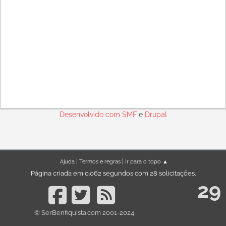
Desenvolvido com
SMF
e
Drupal
|
|
Ajuda
Termos e regras
Ir para o topo ▲
Página criada em 0.062 segundos com 28 solicitações.
29
© SerBenfiquista.com 2001-2024