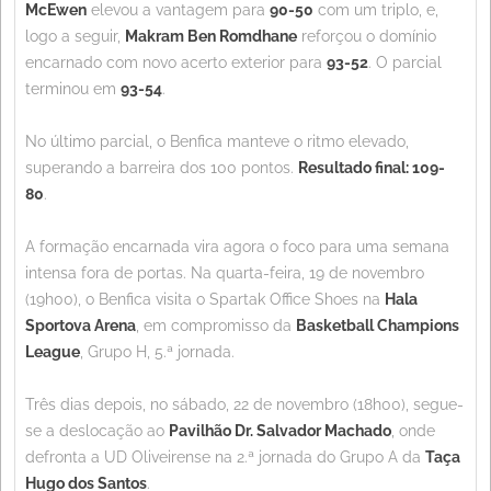
McEwen
elevou a vantagem para
90-50
com um triplo, e,
logo a seguir,
Makram Ben Romdhane
reforçou o domínio
encarnado com novo acerto exterior para
93-52
. O parcial
terminou em
93-54
.
No último parcial, o Benfica manteve o ritmo elevado,
superando a barreira dos 100 pontos.
Resultado final: 109-
80
.
A formação encarnada vira agora o foco para uma semana
intensa fora de portas. Na quarta-feira, 19 de novembro
(19h00), o Benfica visita o Spartak Office Shoes na
Hala
Sportova Arena
, em compromisso da
Basketball Champions
League
, Grupo H, 5.ª jornada.
Três dias depois, no sábado, 22 de novembro (18h00), segue-
se a deslocação ao
Pavilhão Dr. Salvador Machado
, onde
defronta a UD Oliveirense na 2.ª jornada do Grupo A da
Taça
Hugo dos Santos
.