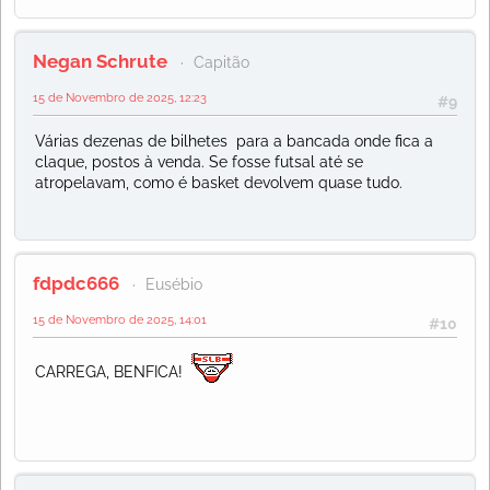
Negan Schrute
Capitão
15 de Novembro de 2025, 12:23
#9
Várias dezenas de bilhetes para a bancada onde fica a
claque, postos à venda. Se fosse futsal até se
atropelavam, como é basket devolvem quase tudo.
fdpdc666
Eusébio
15 de Novembro de 2025, 14:01
#10
CARREGA, BENFICA!