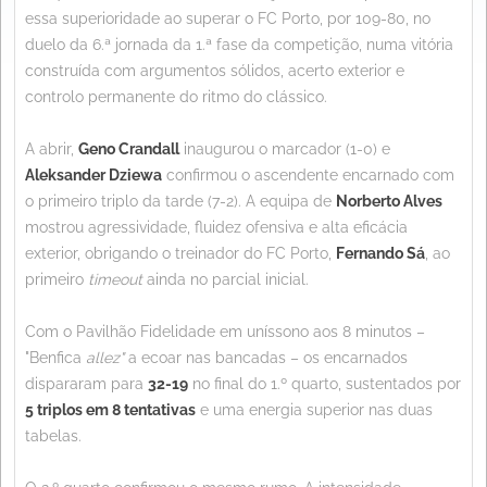
essa superioridade ao superar o FC Porto, por 109-80, no
duelo da 6.ª jornada da 1.ª fase da competição, numa vitória
construída com argumentos sólidos, acerto exterior e
controlo permanente do ritmo do clássico.
A abrir,
Geno Crandall
inaugurou o marcador (1-0) e
Aleksander Dziewa
confirmou o ascendente encarnado com
o primeiro triplo da tarde (7-2). A equipa de
Norberto Alves
mostrou agressividade, fluidez ofensiva e alta eficácia
exterior, obrigando o treinador do FC Porto,
Fernando Sá
, ao
primeiro
timeout
ainda no parcial inicial.
Com o Pavilhão Fidelidade em uníssono aos 8 minutos –
"Benfica
allez"
a ecoar nas bancadas – os encarnados
dispararam para
32-19
no final do 1.º quarto, sustentados por
5 triplos em 8 tentativas
e uma energia superior nas duas
tabelas.