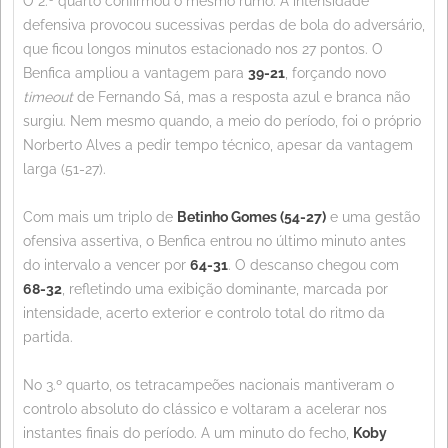
O 2.º quarto confirmou o mesmo rumo. A intensidade
defensiva provocou sucessivas perdas de bola do adversário,
que ficou longos minutos estacionado nos 27 pontos. O
Benfica ampliou a vantagem para
39-21
, forçando novo
timeout
de Fernando Sá, mas a resposta azul e branca não
surgiu. Nem mesmo quando, a meio do período, foi o próprio
Norberto Alves a pedir tempo técnico, apesar da vantagem
larga (51-27).
Com mais um triplo de
Betinho Gomes (54-27)
e uma gestão
ofensiva assertiva, o Benfica entrou no último minuto antes
do intervalo a vencer por
64-31
. O descanso chegou com
68-32
, refletindo uma exibição dominante, marcada por
intensidade, acerto exterior e controlo total do ritmo da
partida.
No 3.º quarto, os tetracampeões nacionais mantiveram o
controlo absoluto do clássico e voltaram a acelerar nos
instantes finais do período. A um minuto do fecho,
Koby