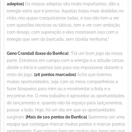
adeptos]
Os nossos adeptos são muito importantes, dão a
energia extra que é preciso. Aquelas bolas mais divididas no
chão, nós quase conquistámos todas, e isso não tem a ver
com questões técnicas ou táticas, tem a ver com ambição,
com desejo, com superação e eles mostraram isso com a
energia que vem da bancada, sem dúvida nenhuma."
Geno Crandall (base do Benfica)
: "Foi um bom jogo da nossa
parte. Entrámos em campo com a energia e a atitude certas
desde o início e usámos isso para nos impulsionar durante o
resto do jogo.
[26 pontos marcados]
Acho que tivemos
muitas oportunidades, seja com os meus companheiros a
fazer bloqueios para mim ou a movimentar a bola e a
encontrar-me. O meu trabalho é aproveitar as oportunidades
de lançamento e, quando não há espaço para lançamentos,
passar a bola. Hoje, foi um dia em que as oportunidades
surgiram.
[Mais de 100 pontos do Benfica]
Queremos ser uma
equipa que consegue marcar muitos pontos e marcar pontos
rapidamente. Executámos bem em muitas das áreas em que