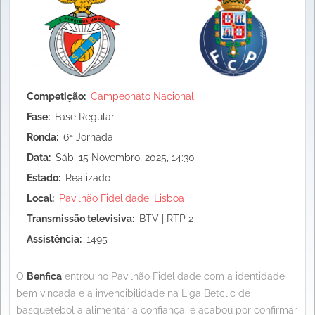
Competição
Campeonato Nacional
Fase
Fase Regular
Ronda
6ª Jornada
Data
Sáb, 15 Novembro, 2025, 14:30
Estado
Realizado
Local
Pavilhão Fidelidade, Lisboa
Transmissão televisiva
BTV | RTP 2
Assistência
1495
O
Benfica
entrou no Pavilhão Fidelidade com a identidade
bem vincada e a invencibilidade na Liga Betclic de
basquetebol a alimentar a confiança, e acabou por confirmar