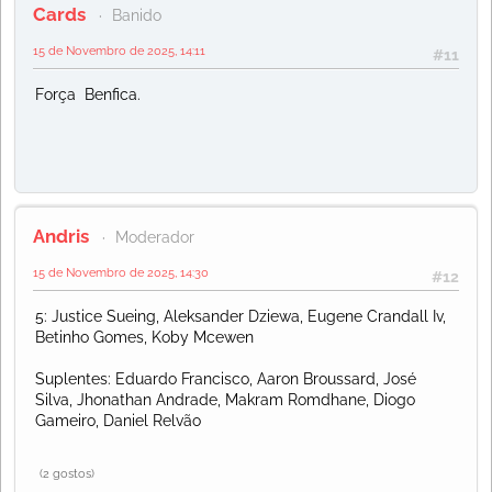
Cards
Banido
15 de Novembro de 2025, 14:11
#11
Força Benfica.
Andris
Moderador
15 de Novembro de 2025, 14:30
#12
5: Justice Sueing, Aleksander Dziewa, Eugene Crandall Iv,
Betinho Gomes, Koby Mcewen
Suplentes: Eduardo Francisco, Aaron Broussard, José
Silva, Jhonathan Andrade, Makram Romdhane, Diogo
Gameiro, Daniel Relvão
(2 gostos)