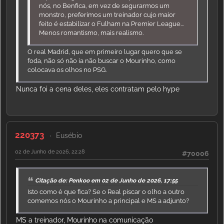
nós, no Benfica, em vez de segurarmos um
monstro, preferimos um treinador cujo maior
feito é estabilizar o Fulham na Premier League...
Menos romantismo, mais realismo.
O real Madrid, que em primeiro lugar quero que se
foda, não só não ia não buscar o Mourinho, como
colocava os olhos no PSG.
Nunca foi a cena deles, eles contratam pelo hype
220373
Eusébio
02 de Junho de 2026, 22:28
#70006
Citação de: Penkoo em 02 de Junho de 2026, 17:55
Isto como é que fica? Se o Real piscar o olho a outro
comemos nós o Mourinho a principal e MS a adjunto?
MS a treinador, Mourinho na comunicação