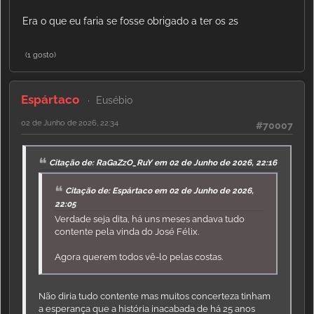
Era o que eu faria se fosse obrigado a ter os 2s
(1 gosto)
Espártaco
Eusébio
02 de Junho de 2026, 22:34
#70007
Citação de: RaGaZzO_RuY em 02 de Junho de 2026, 22:16
Citação de: Espártaco em 02 de Junho de 2026,
22:05
Verdade seja dita, há uns meses andava tudo
contente pela vinda do José Félix.
Agora querem todos vê-lo pelas costas.
Não diria tudo contente mas muitos concerteza tinham
a esperança que a história inacabada de há 25 anos