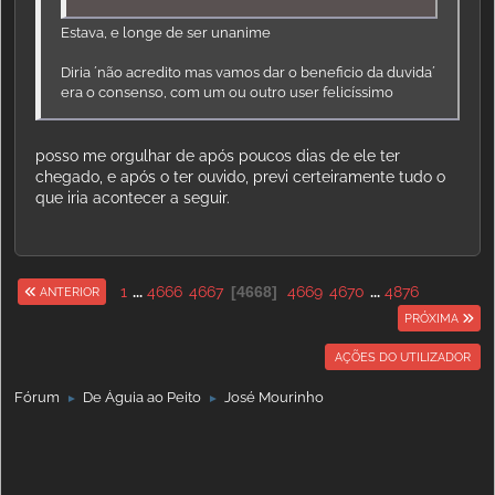
Estava, e longe de ser unanime
Diria ´não acredito mas vamos dar o beneficio da duvida´
era o consenso, com um ou outro user felicíssimo
posso me orgulhar de após poucos dias de ele ter
chegado, e após o ter ouvido, previ certeiramente tudo o
que iria acontecer a seguir.
1
...
4666
4667
4668
4669
4670
...
4876
ANTERIOR
PRÓXIMA
AÇÕES DO UTILIZADOR
Fórum
De Águia ao Peito
José Mourinho
►
►