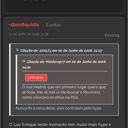
+1benfiquista
Eusébio
02 de Junho de 2026, 22:36
#70009
Citação de: 220373 em 02 de Junho de 2026, 22:27
Citação de: Helder1977 em 02 de Junho de 2026,
14:41
EXPANDIR...
O real Madrid, que em primeiro lugar quero que
se foda, não só não ia não buscar o Mourinho,
como colocava os olhos no PSG.
Nunca foi a cena deles, eles contratam pelo hype
O Luis Enrique neste momento tem muito mais hype e