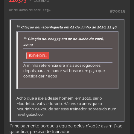
Eusébio
02 de Junho de 2026, 22:54
#70015
Citação de: +1benfiquista em 02 de Junho de 2026, 22:46
Citação de: 220373 em 02 de Junho de 2026,
22:39
EXPANDIR...
A minha referência era mais aos jogadores,
depois para treinador vai buscar um gajo que
consiga gerir egos
Acho que a ideia desse homem, em 2026, ser o
Mourinho... vai sair furado. Há uns 10 anos que o
Mourinho deixou de ser esse treinador, sobretudo num
nível galáctico.
Principalmente porque a equipa deles n\ao ]e assim t\ao
galactica, precisa de treinador