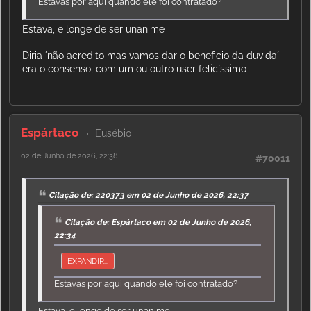
Estavas por aqui quando ele foi contratado?
Estava, e longe de ser unanime
Diria ´não acredito mas vamos dar o beneficio da duvida´
era o consenso, com um ou outro user felicíssimo
Espártaco
Eusébio
02 de Junho de 2026, 22:38
#70011
Citação de: 220373 em 02 de Junho de 2026, 22:37
Citação de: Espártaco em 02 de Junho de 2026,
22:34
EXPANDIR...
Estavas por aqui quando ele foi contratado?
Estava, e longe de ser unanime