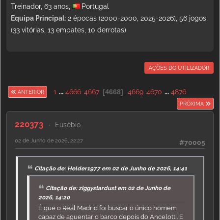
Treinador, 63 anos,
Portugal
Equipa Principal:
2 épocas (2000-2000, 2025-2026), 56 jogos
(33 vitórias, 13 empates, 10 derrotas)
AÇÕES DO UTILIZADOR
1
...
4666
4667
4668
4669
4670
...
4876
ANTERIOR
PRÓXIMA
220373
Eusébio
02 de Junho de 2026, 22:27
#70005
Citação de: Helder1977 em 02 de Junho de 2026, 14:41
Citação de: ziggystardust em 02 de Junho de
2026, 14:20
É que o Real Madrid foi buscar o único homem
capaz de aguentar o barco depois do Ancelotti. E