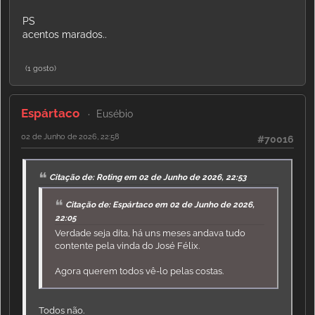
PS
acentos marados..
(1 gosto)
Espártaco
Eusébio
02 de Junho de 2026, 22:58
#70016
Citação de: Roting em 02 de Junho de 2026, 22:53
Citação de: Espártaco em 02 de Junho de 2026,
22:05
Verdade seja dita, há uns meses andava tudo
contente pela vinda do José Félix.
Agora querem todos vê-lo pelas costas.
Todos não.