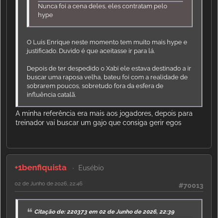
Nunca foi a cena deles, eles contratam pelo
hype
O Luis Enrique neste momento tem muito mais hype e
justificado. Duvido é que aceitasse ir para lá.
Depois de ter despedido o Xabi ele estava destinado a ir
buscar uma raposa velha, bateu foi com a realidade de
sobrarem poucos, sobretudo fora da esfera de
influência catalã.
A minha referência era mais aos jogadores, depois para
treinador vai buscar um gajo que consiga gerir egos
+1benfiquista
Eusébio
02 de Junho de 2026, 22:46
#70013
Citação de: 220373 em 02 de Junho de 2026, 22:39