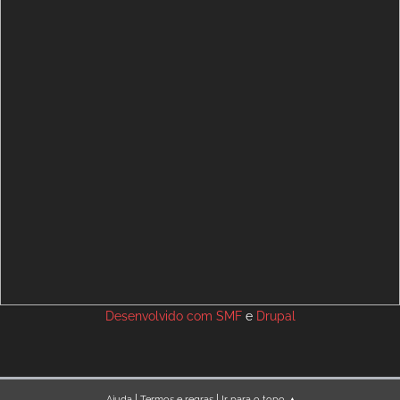
Desenvolvido com
SMF
e
Drupal
|
|
Ajuda
Termos e regras
Ir para o topo ▲