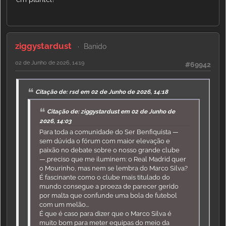
ziggystardust
Banido
02 de Junho de 2026, 14:19
#69942
Citação de: rsd em 02 de Junho de 2026, 14:18
Citação de: ziggystardust em 02 de Junho de
2026, 14:03
Para toda a comunidade do Ser Benfiquista —
sem dúvida o fórum com maior elevação e
paixão no debate sobre o nosso grande clube
—,preciso que me iluminem: o Real Madrid quer
o Mourinho, mas nem se lembra do Marco Silva?
É fascinante como o clube mais titulado do
mundo consegue a proeza de parecer gerido
por malta que confunde uma bola de futebol
com um melão...
É que é caso para dizer que o Marco Silva é
muito bom para meter equipas do meio da