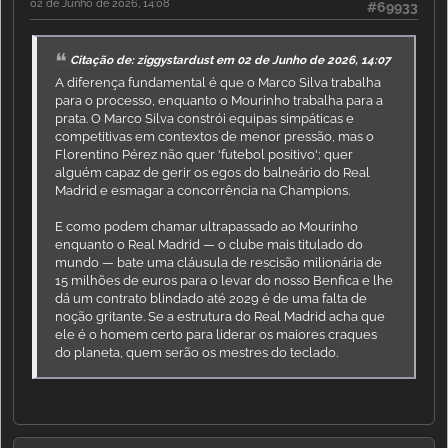
02 de Junho de 2026, 14:08
#69933
Citação de: ziggystardust em 02 de Junho de 2026, 14:07
A diferença fundamental é que o Marco Silva trabalha
para o processo, enquanto o Mourinho trabalha para a
prata. O Marco Silva constrói equipas simpáticas e
competitivas em contextos de menor pressão, mas o
Florentino Pérez não quer 'futebol positivo'; quer
alguém capaz de gerir os egos do balneário do Real
Madrid e esmagar a concorrência na Champions.
E como podem chamar ultrapassado ao Mourinho
enquanto o Real Madrid — o clube mais titulado do
mundo — bate uma cláusula de rescisão milionária de
15 milhões de euros para o levar do nosso Benfica e lhe
dá um contrato blindado até 2029 é de uma falta de
noção gritante. Se a estrutura do Real Madrid acha que
ele é o homem certo para liderar os maiores craques
do planeta, quem serão os mestres do teclado.