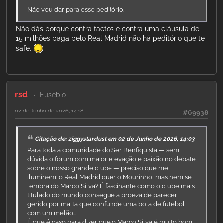
Não vou dar para esse peditório.
Não dás porque contra factos e contra uma cláusula de
15 milhões paga pelo Real Madrid não há peditório que te
safe.
rsd
Eusébio
02 de Junho de 2026, 14:18
#69938
Citação de: ziggystardust em 02 de Junho de 2026, 14:03
Para toda a comunidade do Ser Benfiquista — sem
dúvida o fórum com maior elevação e paixão no debate
sobre o nosso grande clube —,preciso que me
iluminem: o Real Madrid quer o Mourinho, mas nem se
lembra do Marco Silva? É fascinante como o clube mais
titulado do mundo consegue a proeza de parecer
gerido por malta que confunde uma bola de futebol
com um melão...
É que é caso para dizer que o Marco Silva é muito bom