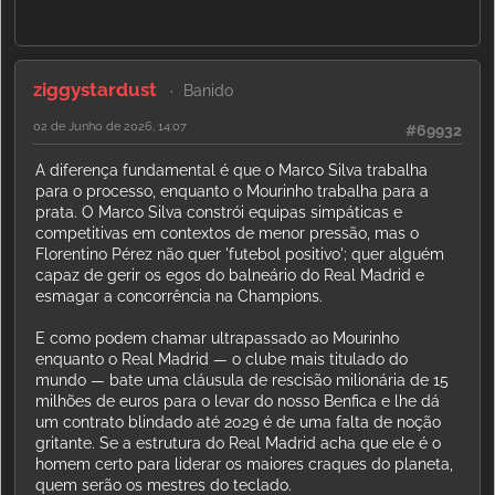
ziggystardust
Banido
02 de Junho de 2026, 14:07
#69932
A diferença fundamental é que o Marco Silva trabalha
para o processo, enquanto o Mourinho trabalha para a
prata. O Marco Silva constrói equipas simpáticas e
competitivas em contextos de menor pressão, mas o
Florentino Pérez não quer 'futebol positivo'; quer alguém
capaz de gerir os egos do balneário do Real Madrid e
esmagar a concorrência na Champions.
E como podem chamar ultrapassado ao Mourinho
enquanto o Real Madrid — o clube mais titulado do
mundo — bate uma cláusula de rescisão milionária de 15
milhões de euros para o levar do nosso Benfica e lhe dá
um contrato blindado até 2029 é de uma falta de noção
gritante. Se a estrutura do Real Madrid acha que ele é o
homem certo para liderar os maiores craques do planeta,
quem serão os mestres do teclado.