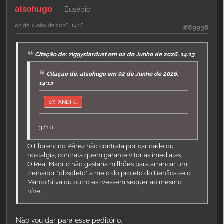
alsohugo
Eusébio
02 de Junho de 2026, 14:16
#69936
Citação de: ziggystardust em 02 de Junho de 2026, 14:13
Citação de: alsohugo em 02 de Junho de 2026,
14:12
EXPANDIR...
3/10
O Florentino Pérez não contrata por caridade ou
nostalgia; contrata quem garante vitórias imediatas.
O Real Madrid não gastaria milhões para arrancar um
treinador "obsoleto" a meio do projeto do Benfica se o
Marco Silva ou outro estivessem sequer ao mesmo
nível.
Não vou dar para esse peditório.