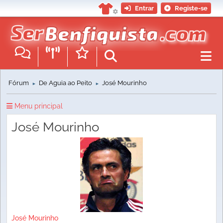
Entrar
Registe-se
Fórum
De Águia ao Peito
José Mourinho
►
►
Menu principal
José Mourinho
José Mourinho