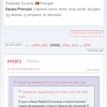
Treinador, 63 anos,
Portugal
Equipa Principal:
2 épocas (2000-2000, 2025-2026), 56 jogos
(33 vitórias, 13 empates, 10 derrotas)
AÇÕES DO UTILIZADOR
1
...
4666
4667
4668
4669
4670
...
4876
ANTERIOR
PRÓXIMA
220373
Eusébio
02 de Junho de 2026, 22:27
#70005
Citação de: Helder1977 em 02 de Junho de 2026, 14:41
Citação de: ziggystardust em 02 de Junho de 2026,
14:20
É que o Real Madrid foi buscar o único homem
capaz de aguentar o barco depois do Ancelotti. E