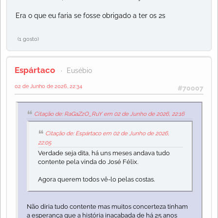
Era o que eu faria se fosse obrigado a ter os 2s
(1 gosto)
Espártaco
Eusébio
02 de Junho de 2026, 22:34
#70007
Citação de: RaGaZzO_RuY em 02 de Junho de 2026, 22:16
Citação de: Espártaco em 02 de Junho de 2026,
22:05
Verdade seja dita, há uns meses andava tudo
contente pela vinda do José Félix.
Agora querem todos vê-lo pelas costas.
Não diria tudo contente mas muitos concerteza tinham
a esperança que a história inacabada de há 25 anos