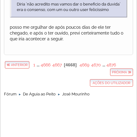
Diria ´não acredito mas vamos dar o beneficio da duvida´
era o consenso, com um ou outro user felicíssimo
posso me orgulhar de após poucos dias de ele ter
chegado, e após o ter ouvido, previ certeiramente tudo o
que iria acontecer a seguir.
1
...
4666
4667
4668
4669
4670
...
4876
ANTERIOR
PRÓXIMA
AÇÕES DO UTILIZADOR
Fórum
De Águia ao Peito
José Mourinho
►
►