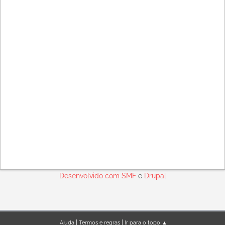
Desenvolvido com
SMF
e
Drupal
|
|
Ajuda
Termos e regras
Ir para o topo ▲