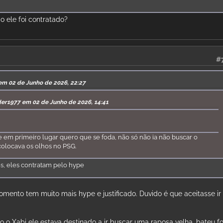
o ele foi contratado?
#
em 02 de Junho de 2026, 22:27
der1977 em 02 de Junho de 2026, 14:41
e em primeiro lugar quero que se foda, não só não ia não buscar o
olocava os olhos no PSG.
es, eles contratam pelo hype
omento tem muito mais hype e justificado. Duvido é que aceitasse ir
 o Xabi ele estava destinado a ir buscar uma raposa velha, bateu fo