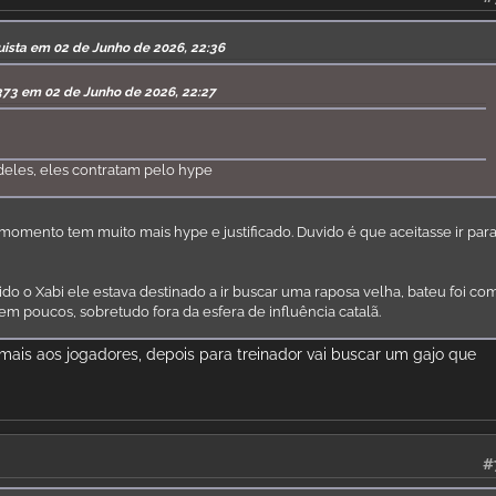
quista em 02 de Junho de 2026, 22:36
373 em 02 de Junho de 2026, 22:27
deles, eles contratam pelo hype
momento tem muito mais hype e justificado. Duvido é que aceitasse ir par
do o Xabi ele estava destinado a ir buscar uma raposa velha, bateu foi co
em poucos, sobretudo fora da esfera de influência catalã.
 mais aos jogadores, depois para treinador vai buscar um gajo que
#