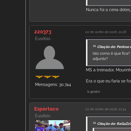
Nunca foi a cena deles
220373
02 de Junho de 2026, 22:28
Eusébio
Citação de: Penkoo 
Isto como é que fica?
adjunto?
MS a treinador, Mouri
Era o que eu faria se fo
Mensagens: 30.744
(1 gosto)
Espártaco
02 de Junho de 2026, 22:34
Eusébio
Citação de: RaGaZz