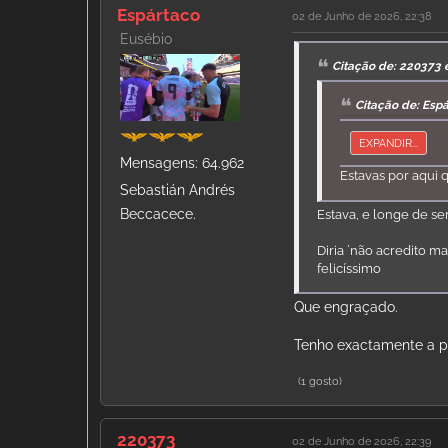
Espártaco
02 de Junho de 2026, 22:38
Eusébio
Citação de: 220373 
Citação de: Esp
EXPANDIR...
Mensagens: 64.962
Estavas por aqui 
Sebastián Andrés
Beccacece.
Estava, e longe de s
Diria ´não acredito m
felicíssimo
Que engraçado.
Tenho exactamente a p
(1 gosto)
220373
02 de Junho de 2026, 22:39