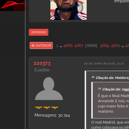
empates
IMPRIMIR
1
...
4666
4667
4668
4669
4670
...
4
ANTERIOR
220373
02 de Junho de 2026, 22:27
Eusébio
Citação de: Helder1
Citação de: zig
É que o Real Mad
Ancelotti. E nós,
cujo maior feito 
realismo.
Mensagens: 30.744
O real Madrid, que em
como colocava os olh