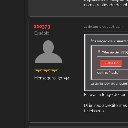
com a realidade de sob
220373
02 de Junho de 2026, 22:37
Eusébio
Citação de: Espárta
Citação de: 220
EXPANDIR...
define "tudo"
Mensagens: 30.744
Estavas por aqui quan
Estava, e longe de ser
Diria ´não acredito ma
felicíssimo