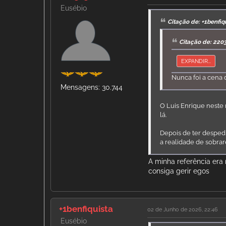
Eusébio
Citação de: +1benfi
Citação de: 220
EXPANDIR...
Nunca foi a cena 
Mensagens: 30.744
O Luis Enrique neste 
lá.
Depois de ter despedi
a realidade de sobrar
A minha referência era
consiga gerir egos
+1benfiquista
02 de Junho de 2026, 22:46
Eusébio