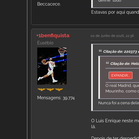
define "tudo"
Beccacece.
Estavas por aqui quand
+1benfiquista
02 de Junho de 2026, 22:36
Eusébio
Citação de: 220373 
Citação de: Hel
EXPANDIR...
O real Madrid, qu
Mourinho, como c
Mensagens: 39.774
Nunca foi a cena del
O Luis Enrique neste m
lá.
Depois de ter despedido