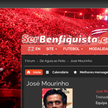
EN
SITE
FUTEBOL
MODALID
Fórum
De Águia ao Peito
José Mourinho
►
►
Início
Calendário
Melhores mensag
José Mourinho
José Mo
Treinad
Equipa 