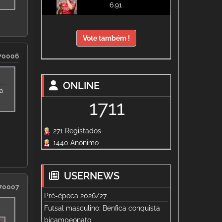
6.91
Vote também !
70006
ONLINE
 a
1711
271 Registados
1440 Anónimo
USERNEWS
70007
Pré-época 2026/27
Futsal masculino: Benfica conquista
bicampeonato