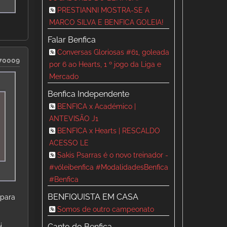
PRESTIANNI MOSTRA-SE A
MARCO SILVA E BENFICA GOLEIA!
Falar Benfica
Conversas Gloriosas #61, goleada
70009
por 6 ao Hearts, 1 º jogo da Liga e
Mercado
Benfica Independente
BENFICA x Académico |
ANTEVISÃO J1
BENFICA x Hearts | RESCALDO
ACESSO LE
Sakis Psarras é o novo treinador -
#vóleibenfica #ModalidadesBenfica
#Benfica
BENFIQUISTA EM CASA
 para
Somos de outro campeonato
Canto do Benfica
i