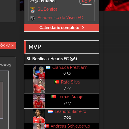
20:30
Futebol
6
SL Benfica
Académico de Viseu FC
Calendário completo
RÓXIMA
MVP
SL Benfica x Hearts FC (56)
70005
Gianluca Prestianni
8.36
Rafa Silva
7.27
Tomás Araújo
7.07
Leandro Barreiro
7.02
Andreas Schjelderup