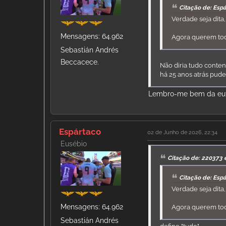
Citação de: Esp
Verdade seja dita
Mensagens: 64.962
Agora querem todo
Sebastián Andrés
Beccacece.
Não diria tudo conte
há 25 anos atrás pude
Lembro-me bem da eufo
Espártaco
02 de Junho de 2026, 22:34
Eusébio
Citação de: 220373 
Citação de: Esp
Verdade seja dita
Mensagens: 64.962
Agora querem todo
Sebastián Andrés