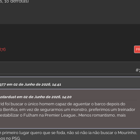
, 10 derrotas)
876
P
#
977 em 02 de Junho de 2026, 14:41
gystardust em 02 de Junho de 2026, 14:20
rid foi buscar o único homem capaz de aguentar o barco depois do
 no Benfica, em vez de segurarmos um monstro, preferimos um treinador
é estabilizar o Fulham na Premier League... Menos romantismo, mais
 primeiro lugar quero que se foda, não só não ia não buscar o Mourinho,
os no PSG.