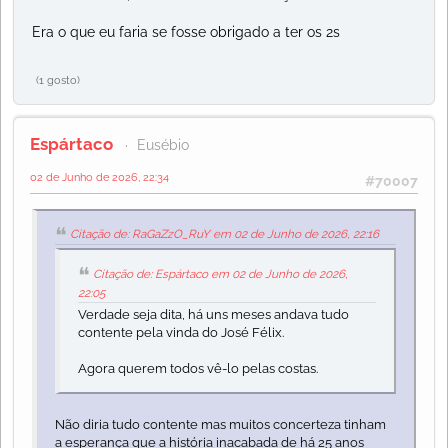
Era o que eu faria se fosse obrigado a ter os 2s
(1 gosto)
Espártaco
Eusébio
02 de Junho de 2026, 22:34
#70007
Citação de: RaGaZzO_RuY em 02 de Junho de 2026, 22:16
Citação de: Espártaco em 02 de Junho de 2026,
22:05
Verdade seja dita, há uns meses andava tudo
contente pela vinda do José Félix.
Agora querem todos vê-lo pelas costas.
Não diria tudo contente mas muitos concerteza tinham
a esperança que a história inacabada de há 25 anos