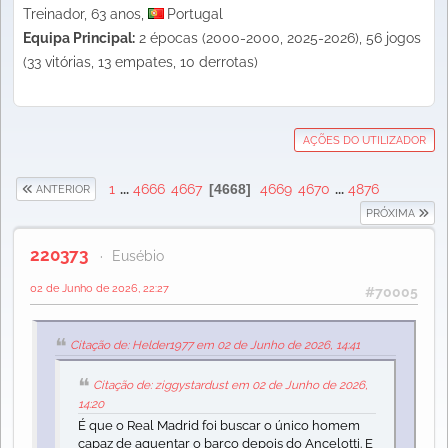
Treinador, 63 anos,
Portugal
Equipa Principal:
2 épocas (2000-2000, 2025-2026), 56 jogos
(33 vitórias, 13 empates, 10 derrotas)
AÇÕES DO UTILIZADOR
1
...
4666
4667
4668
4669
4670
...
4876
ANTERIOR
PRÓXIMA
220373
Eusébio
02 de Junho de 2026, 22:27
#70005
Citação de: Helder1977 em 02 de Junho de 2026, 14:41
Citação de: ziggystardust em 02 de Junho de 2026,
14:20
É que o Real Madrid foi buscar o único homem
capaz de aguentar o barco depois do Ancelotti. E