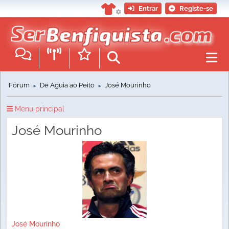
Entrar
Registe-se
Fórum
De Águia ao Peito
José Mourinho
►
►
Menu principal
José Mourinho
José Mourinho