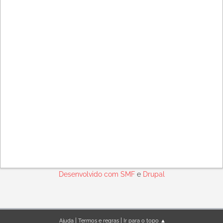
Desenvolvido com
SMF
e
Drupal
|
|
Ajuda
Termos e regras
Ir para o topo ▲