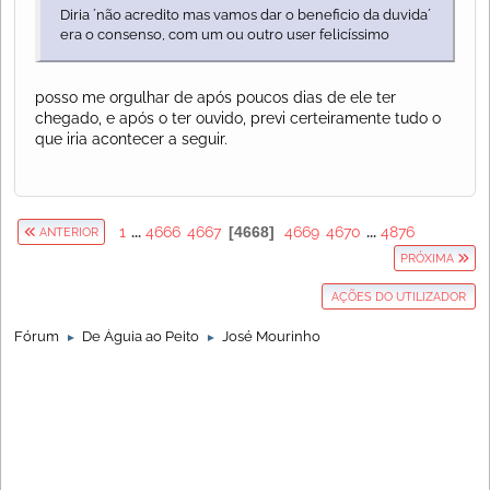
Diria ´não acredito mas vamos dar o beneficio da duvida´
era o consenso, com um ou outro user felicíssimo
posso me orgulhar de após poucos dias de ele ter
chegado, e após o ter ouvido, previ certeiramente tudo o
que iria acontecer a seguir.
1
...
4666
4667
4668
4669
4670
...
4876
ANTERIOR
PRÓXIMA
AÇÕES DO UTILIZADOR
Fórum
De Águia ao Peito
José Mourinho
►
►