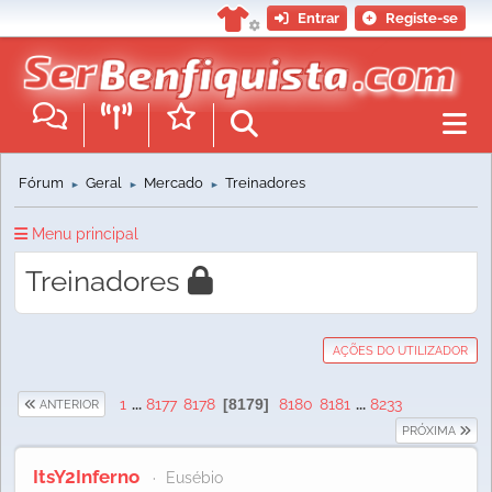
Entrar
Registe-se
Fórum
Geral
Mercado
Treinadores
►
►
►
Menu principal
Treinadores
AÇÕES DO UTILIZADOR
1
...
8177
8178
8179
8180
8181
...
8233
ANTERIOR
PRÓXIMA
ItsY2Inferno
Eusébio