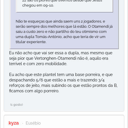
22 são os piores que tivemos desde que Jesus
chegou em 09-10.
Não te esqueças que ainda saem uns 2 jogadores, e
serão sempre dos melhores que lá estão. O Otamendi já
saiu a custo zero e não partilho do teu otimismo com
uma dupla Tomás-António, acho que teria de vir um
titular experiente.
Eu não acho que vai ser essa a dupla, mas mesmo que
seja pior que Vertonghen-Otamendi não é, aquilo era
terrivel e com zero mobilidade.
Eu acho que este plantel tem uma base porreira, e que
despachando 5/6 que estão a mais e trazendo 3/4
reforços de jeito, mais subindo os que estão prontos da B,
ficamos com algo porreiro.
(1 gosto)
kyza
Eusébio