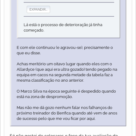
EXPANDIR...
Lá está o processo de deterioração já tinha
começado.
E com ele continuou (e agravou-se), precisamente o
que eu disse.
Achas meritório um oitavo lugar quando eles com o
Allardyce (que aqui era ultra gozado) tendo pegado na
equipa em cacos na segunda metade da tabela faz a
mesma classificação no ano anterior.
O Marco Silva na época seguinte é despedido quando
está na zona de despromoção.
Mas não me dá gozo nenhum falar nos falhanços do
próximo treinador do Benfica quando até vem de anos
de sucesso pelo que me vou ficar por aqui.
Só não gostei de colocares o foco da tua avaliação do