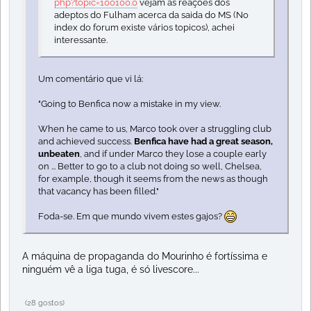
php?topic=100100.0
vejam as reações dos
adeptos do Fulham acerca da saida do MS (No
index do forum existe vários topicos), achei
interessante.
Um comentário que vi lá:
"Going to Benfica now a mistake in my view.
When he came to us, Marco took over a struggling club
and achieved success.
Benfica have had a great season,
unbeaten
, and if under Marco they lose a couple early
on ... Better to go to a club not doing so well, Chelsea,
for example, though it seems from the news as though
that vacancy has been filled."
Foda-se. Em que mundo vivem estes gajos?
A máquina de propaganda do Mourinho é fortíssima e
ninguém vê a liga tuga, é só livescore...
(28 gostos)