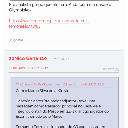
E o analista grego que ele tem. Anda com ele desde o
Olympiakos
https://www.zerozero.pt/treinador/antonis-
lemonakis/31781
(1 gosto)
20Nico Gaitan20
Eusébio
02 de Junho de 2026, 22:17
#122675
Citação de: ItsY2Inferno em 02 de Junho de 2026, 22:12
Com o Marco Silva deverão vir
Gonçalo Santos (treinador adjunto) - teve uma
passagem como treinador principal no Casa Pia e
integrou o staff do Marco em 24/25, antigo jogador do
Estoril treinado pelo Marco
Fernando Ferreira - treinador de GR com passagem