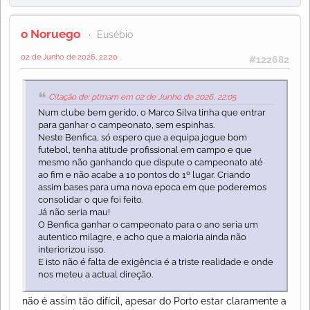
o Noruego
Eusébio
02 de Junho de 2026, 22:20
#122682
Citação de: ptmam em 02 de Junho de 2026, 22:05
Num clube bem gerido, o Marco Silva tinha que entrar
para ganhar o campeonato, sem espinhas.
Neste Benfica, só espero que a equipa jogue bom
futebol, tenha atitude profissional em campo e que
mesmo não ganhando que dispute o campeonato até
ao fim e não acabe a 10 pontos do 1º lugar. Criando
assim bases para uma nova epoca em que poderemos
consolidar o que foi feito.
Já não seria mau!
O Benfica ganhar o campeonato para o ano seria um
autentico milagre, e acho que a maioria ainda não
interiorizou isso.
E isto não é falta de exigência é a triste realidade e onde
nos meteu a actual direção.
não é assim tão difícil, apesar do Porto estar claramente a