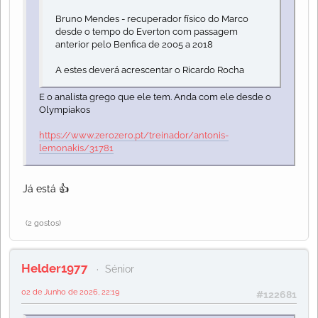
Bruno Mendes - recuperador físico do Marco
desde o tempo do Everton com passagem
anterior pelo Benfica de 2005 a 2018
A estes deverá acrescentar o Ricardo Rocha
E o analista grego que ele tem. Anda com ele desde o
Olympiakos
https://www.zerozero.pt/treinador/antonis-
lemonakis/31781
Já está 👍
(2 gostos)
Helder1977
Sénior
02 de Junho de 2026, 22:19
#122681