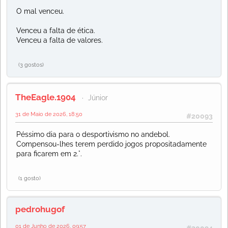
O mal venceu.
Venceu a falta de ética.
Venceu a falta de valores.
(3 gostos)
TheEagle.1904
Júnior
31 de Maio de 2026, 18:50
#20093
Péssimo dia para o desportivismo no andebol.
Compensou-lhes terem perdido jogos propositadamente
para ficarem em 2.°.
(1 gosto)
pedrohugof
01 de Junho de 2026, 09:57
#20094