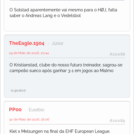
O Solstad aparentemente vai mesmo para o HØJ, falta
saber o Andreas Lang e o Vedelsbol
TheEagle.1904
Júnior
29 de Maio de 2026, 20:44
#20088
O Kristianstad, clube do nosso futuro treinador, sagrou-se
campeão sueco após ganhar 3-1 em jogos ao Malmo
(4 gostos)
PP00
Eusébio
30 de Maio de 2026, 16:06
#20089
Kiel x Melsungen na final da EHF European League.