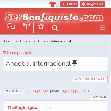
Entrar
Registe-se
Fórum
Andebol
Andebol Internacional
►
►
Menu principal
Andebol Internacional
AÇÕES DO UTILIZADOR
1
...
1338
1339
1340
1341
1342
...
1345
ANTERIOR
PRÓXIMA
TheEagle.1904
Júnior