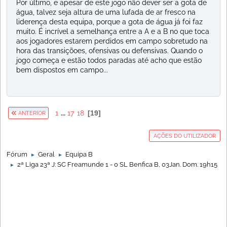
Por último, e apesar de este jogo não dever ser a gota de
água, talvez seja altura de uma lufada de ar fresco na
liderença desta equipa, porque a gota de água já foi faz
muito. É incrível a semelhança entre a A e a B no que toca
aos jogadores estarem perdidos em campo sobretudo na
hora das transiçõoes, ofensivas ou defensivas. Quando o
jogo começa e estão todos paradas até acho que estão
bem dispostos em campo...
1
...
17
18
19
ANTERIOR
AÇÕES DO UTILIZADOR
Fórum
Geral
Equipa B
►
►
2ª Liga 23ª J: SC Freamunde 1 - 0 SL Benfica B, 03Jan. Dom. 19h15
►