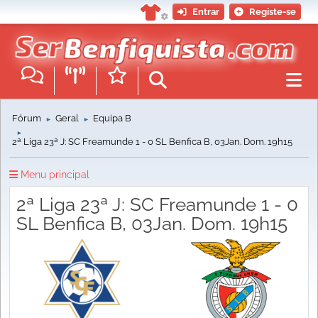
Entrar
Registe-se
Fórum
Geral
Equipa B
►
►
►
2ª Liga 23ª J: SC Freamunde 1 - 0 SL Benfica B, 03Jan. Dom. 19h15
Menu principal
2ª Liga 23ª J: SC Freamunde 1 - 0
SL Benfica B, 03Jan. Dom. 19h15