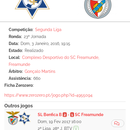
Competição
Segunda Liga
Ronda
23ª Jornada
Data
Dom, 3 Janeiro, 2016, 19:15
Estado
Realizado
Local
Complexo Desportivo do SC Freamunde,
Freamunde
Árbitro
Gonçalo Martins
Assistência
660
Ficha Zerozero:
https://www.zerozero.pt/jogo.php?id=4955094
Outros jogos
SL Benfica B
2
-
1
SC Freamunde
Dom, 19 Fev 2017 16:00
2ª Liga, 28ª J, BTV
V