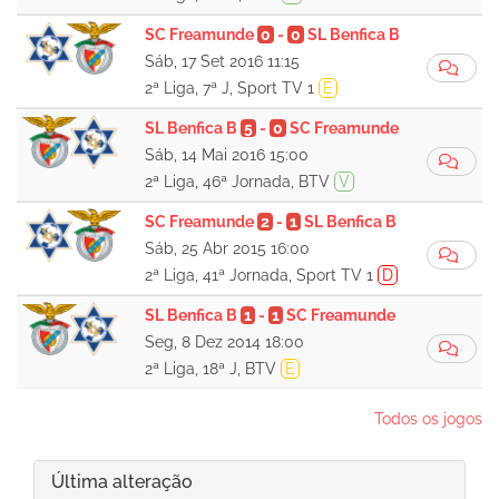
SC Freamunde
0
-
0
SL Benfica B
Sáb, 17 Set 2016 11:15
2ª Liga, 7ª J, Sport TV 1
E
SL Benfica B
5
-
0
SC Freamunde
Sáb, 14 Mai 2016 15:00
2ª Liga, 46ª Jornada, BTV
V
SC Freamunde
2
-
1
SL Benfica B
Sáb, 25 Abr 2015 16:00
2ª Liga, 41ª Jornada, Sport TV 1
D
SL Benfica B
1
-
1
SC Freamunde
Seg, 8 Dez 2014 18:00
2ª Liga, 18ª J, BTV
E
Todos os jogos
Última alteração