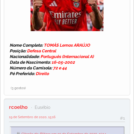
Nome Completo:
TOMÁS Lemos ARAÚJO
Posição:
Defesa Central
Nacionalidade:
Português (Internacional A)
Data de Nascimento:
16-05-2002
Número da Camisola:
72 e 44
Pé Preferido:
Direito
(3 gostos)
rcoelho
Eusébio
19 de Setembro de 2020, 15:16
#1