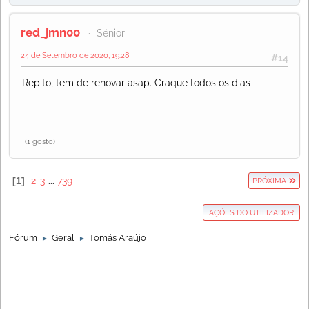
red_jmn00
Sénior
24 de Setembro de 2020, 19:28
#14
Repito, tem de renovar asap. Craque todos os dias
(1 gosto)
1
2
3
...
739
PRÓXIMA
AÇÕES DO UTILIZADOR
Fórum
Geral
Tomás Araújo
►
►