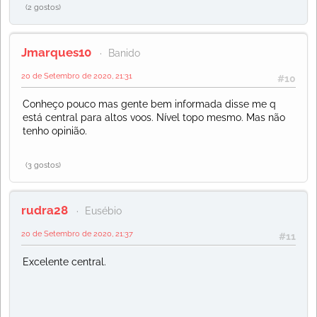
(2 gostos)
Jmarques10
Banido
20 de Setembro de 2020, 21:31
#10
Conheço pouco mas gente bem informada disse me q
está central para altos voos. Nível topo mesmo. Mas não
tenho opinião.
(3 gostos)
rudra28
Eusébio
20 de Setembro de 2020, 21:37
#11
Excelente central.