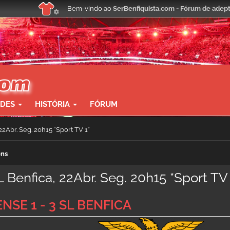
Bem-vindo ao
SerBenfiquista.com - Fórum de adept
ADES
HISTÓRIA
FÓRUM
22Abr. Seg. 20h15 *Sport TV 1*
ens
L Benfica, 22Abr. Seg. 20h15 *Sport TV 
NSE 1 - 3 SL BENFICA