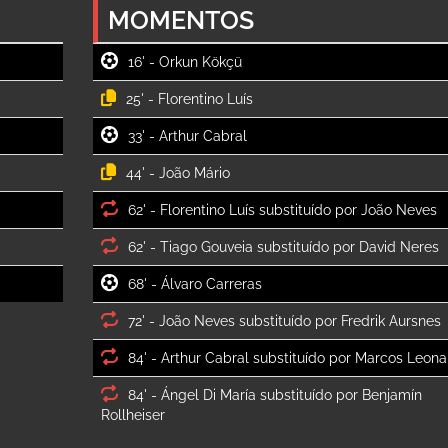
MOMENTOS
16' -
Orkun Kökçü 
25' -
Florentino Luís 
33' -
Arthur Cabral 
44' -
João Mário 
62' -
62' -
68' -
Álvaro Carreras 
72' -
84' -
84' -
Ángel Di María substituído por Benjamín 