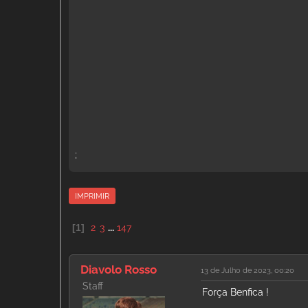
;
IMPRIMIR
1
2
3
...
147
Diavolo Rosso
13 de Julho de 2023, 00:20
Staff
Força Benfica !