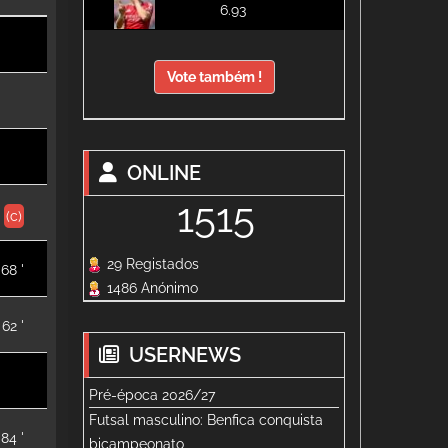
6.93
Vote também !
ONLINE
1515
(c)
29 Registados
68 '
1486 Anónimo
62 '
USERNEWS
Pré-época 2026/27
Futsal masculino: Benfica conquista
84 '
bicampeonato