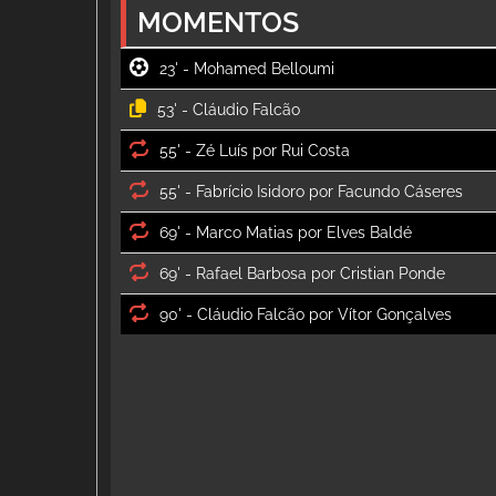
MOMENTOS
23' -
53' -
55' -
55' -
69' -
69' -
90' -