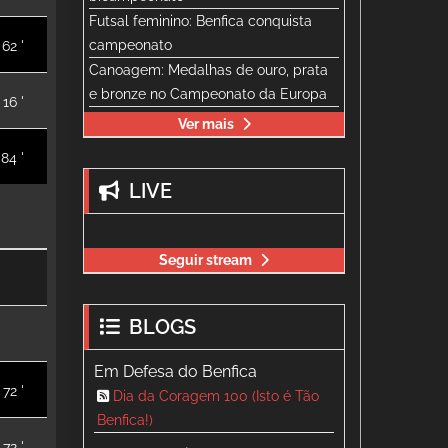
Futsal feminino: Benfica conquista
campeonato
62 '
Canoagem: Medalhas de ouro, prata
e bronze no Campeonato da Europa
16 '
Ver mais
84 '
LIVE
Seguir stream
BLOGS
Em Defesa do Benfica
72 '
Dia da Coragem 100 (Isto é Tão
Benfica!)
72 '