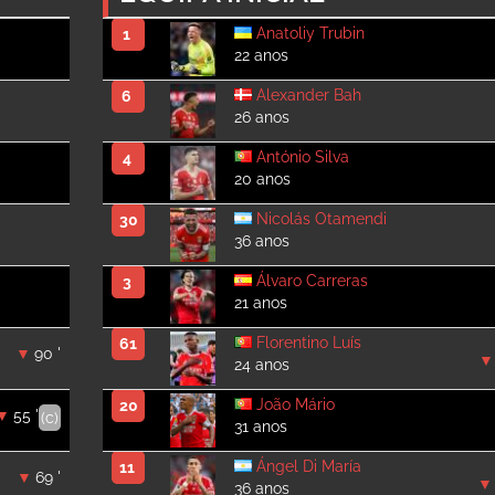
Anatoliy Trubin
1
22 anos
Alexander Bah
6
26 anos
António Silva
4
20 anos
Nicolás Otamendi
30
36 anos
Álvaro Carreras
3
21 anos
Florentino Luís
61
90 '
24 anos
João Mário
20
55 '
(c)
31 anos
Ángel Di María
11
69 '
36 anos