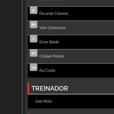
5
Facundo Cáseres
80
Vítor Gonçalves
7
Elves Baldé
20
Cristian Ponde
19
Rui Costa
TREINADOR
José Mota