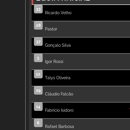
33
Ricardo Velho
28
Pastor
37
Gonçalo Silva
3
Igor Rossi
12
Talys Oliveira
29
Cláudio Falcão
14
Fabrício Isidoro
8
Rafael Barbosa