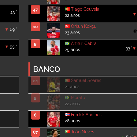
Tiago Gouveia
47
23 '
22 anos
Orkun Kökçü
10
69 '
23 anos
Arthur Cabral
9
55 '
33 '
25 anos
BANCO
Samuel Soares
24
21 anos
Morato
5
22 anos
Fredrik Aursnes
8
28 anos
João Neves
87
62 '