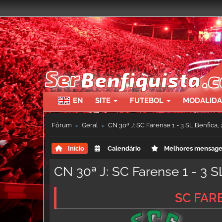
EN
SITE
FUTEBOL
MODALID
Fórum
Geral
CN 30ª J: SC Farense 1 - 3 SL Benfica, 
►
►
Início
Calendário
Melhores mensag
CN 30ª J: SC Farense 1 - 3 S
SC FARE