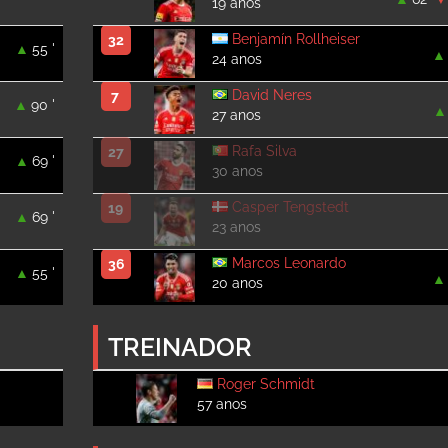
19 anos
Benjamín Rollheiser
32
55 '
24 anos
David Neres
7
90 '
27 anos
Rafa Silva
27
69 '
30 anos
Casper Tengstedt
19
69 '
23 anos
Marcos Leonardo
36
55 '
20 anos
TREINADOR
Roger Schmidt
57 anos