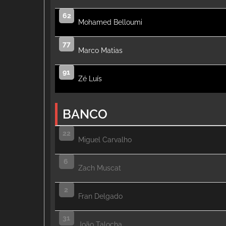
62
Mohamed Belloumi
77
Marco Matias
91
Zé Luís
BANCO
22
Miguel Carvalho
6
Zach Muscat
2
Fran Delgado
31
João Talocha