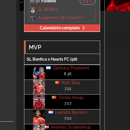
20:30
Futebol
6
SL Benfica
Académico de Viseu FC
Calendário completo
MVP
SL Benfica x Hearts FC (58)
Gianluca Prestianni
8.36
Rafa Silva
7.22
Tomás Araújo
7.07
Leandro Barreiro
7.02
Andreas Schjelderup