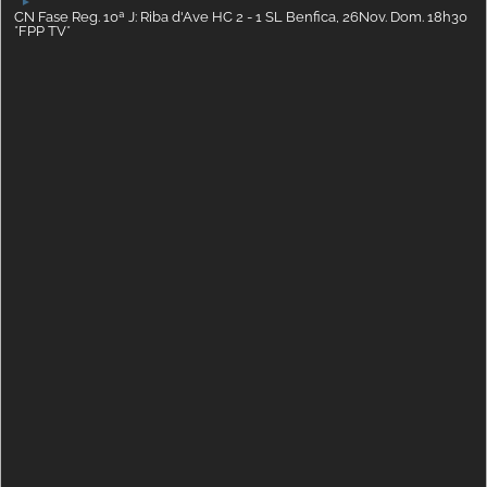
►
CN Fase Reg. 10ª J: Riba d'Ave HC 2 - 1 SL Benfica, 26Nov. Dom. 18h30
*FPP TV*