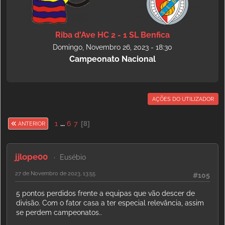
Riba d'Ave HC 2 - 1 SL Benfica
Domingo, Novembro 26, 2023 - 18:30
Campeonato Nacional
AÇÕES DO UTILIZADOR
1
...
6
7
8
ANTERIOR
jjlope00
Eusébio
27 de Novembro de 2023, 13:55
#105
5 pontos perdidos frente a equipas que vão descer de
divisão. Com o fator casa a ter especial relevância, assim
se perdem campeonatos..