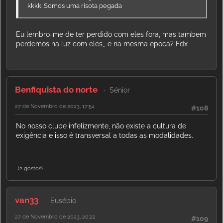
kkkk. Somos uma risota pegada
Eu lembro-me de ter perdido com eles fora, mas tambem
perdemos na luz com eles,, e na mesma epoca? Fdx
Benfiquista do norte
Sénior
27 de Novembro de 2023, 17:54
#108
No nosso clube infelizmente, não existe a cultura de
exigência e isso é transversal a todas as modalidades.
(2 gostos)
van33
Eusébio
27 de Novembro de 2023, 20:22
#109