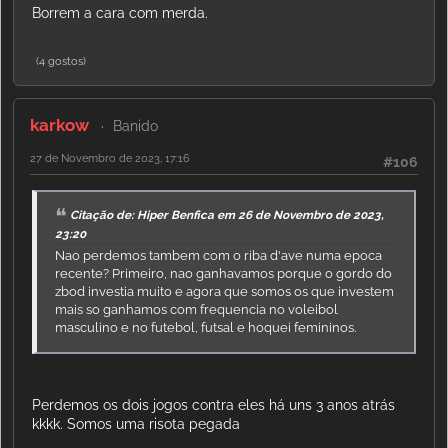
Borrem a cara com merda.
(4 gostos)
karkow
Banido
27 de Novembro de 2023, 17:16
#106
Citação de: Hiper Benfica em 26 de Novembro de 2023,
23:20
Nao perdemos tambem com o riba d'ave numa epoca
recente? Primeiro, nao ganhavamos porque o gordo do
zbod investia muito e agora que somos os que investem
mais so ganhamos com frequencia no voleibol
masculino e no futebol, futsal e hoquei femininos.
Perdemos os dois jogos contra eles há uns 3 anos atrás
kkkk. Somos uma risota pegada