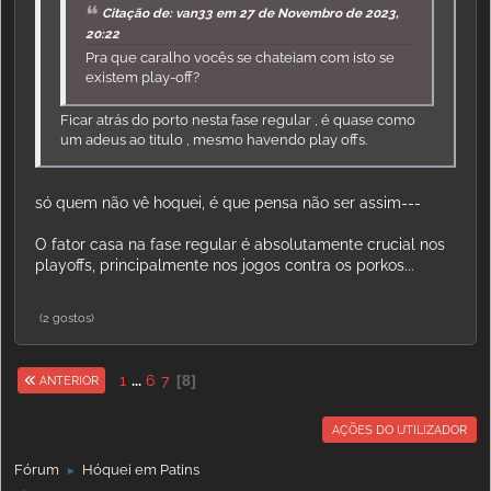
Citação de: van33 em 27 de Novembro de 2023,
20:22
Pra que caralho vocês se chateiam com isto se
existem play-off?
Ficar atrás do porto nesta fase regular , é quase como
um adeus ao titulo , mesmo havendo play offs.
só quem não vê hoquei, é que pensa não ser assim---
O fator casa na fase regular é absolutamente crucial nos
playoffs, principalmente nos jogos contra os porkos...
(2 gostos)
1
...
6
7
8
ANTERIOR
AÇÕES DO UTILIZADOR
Fórum
Hóquei em Patins
►