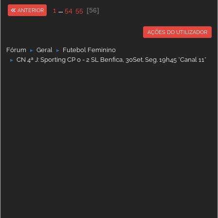
1
...
54
55
56
ANTERIOR
AÇÕES DO UTILIZADOR
Fórum
Geral
Futebol Feminino
►
►
CN 4ª J: Sporting CP 0 - 2 SL Benfica, 30Set. Seg. 19h45 *Canal 11*
►