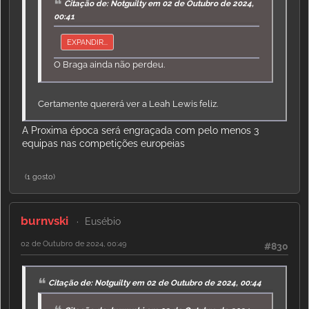
Citação de: Notguilty em 02 de Outubro de 2024,
00:41
EXPANDIR...
O Braga ainda não perdeu.
Certamente quererá ver a Leah Lewis feliz.
A Proxima época será engraçada com pelo menos 3
equipas nas competições europeias
(1 gosto)
burnvski
Eusébio
02 de Outubro de 2024, 00:49
#830
Citação de: Notguilty em 02 de Outubro de 2024, 00:44