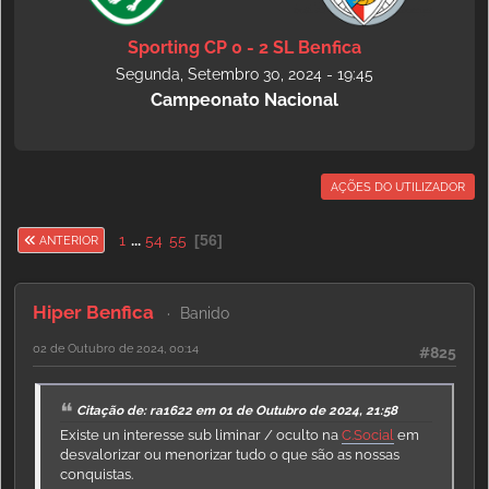
Sporting CP 0 - 2 SL Benfica
Segunda, Setembro 30, 2024 - 19:45
Campeonato Nacional
AÇÕES DO UTILIZADOR
1
...
54
55
56
ANTERIOR
Hiper Benfica
Banido
02 de Outubro de 2024, 00:14
#825
Citação de: ra1622 em 01 de Outubro de 2024, 21:58
Existe un interesse sub liminar / oculto na
C.Social
em
desvalorizar ou menorizar tudo o que são as nossas
conquistas.