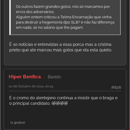
Os outros fazem grandes golos, nós só marcamos por
erros dos adversários.
Alguém ontem criticou a Telma Encarnação que vinha
para destruir a hegemonia dpo SLB? e não faz diferença
em nada, só no salário que lhe pagam.
É so noticias e entrevistas a essa porca mas a cristina
prieto que ate marcou mais golos que ela esta quieto.
Hiper Benfica
Banido
02 de Outubro de 2024, 00:29
#826
E o cromo do alentejano continua a insistir que o braga e
o principal candidato. 🤣🤣🤣🤣
(2 gostos)