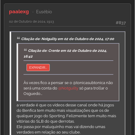
paalexg
Eusébio
02 de Outubro de 2024, 19:13
#837
Citação de: Notguilty em 02 de Outubro de 2024, 17:00
Citação de: Crente em 02 de Outubro de 2024,
16:42
EXPANDIR...
Às vezes fico a pensar se o @tonicasubtonica não
será uma conta do
@Notguilty
só para trollar o
Osguedo...
a verdade é que os vídeos desse canal onde há jogos
do Benfica tem muito mais visualizações que os de
qualquer jogo do Sporting. Felizmente tem muito mais
vitórias do SLB do que derrotas.
Ele passa por maluquinho mas vai dizendo umas
verdades em relação ao seu clube.