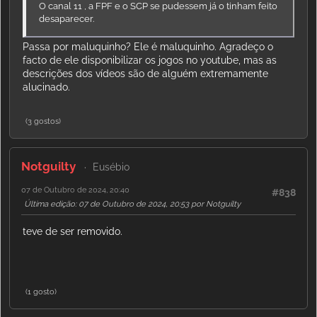
O canal 11 , a FPF e o SCP se pudessem já o tinham feito
desaparecer.
Passa por maluquinho? Ele é maluquinho. Agradeço o
facto de ele disponibilizar os jogos no youtube, mas as
descrições dos vídeos são de alguém extremamente
alucinado.
(3 gostos)
Notguilty
Eusébio
07 de Outubro de 2024, 20:40
#838
Última edição
: 07 de Outubro de 2024, 20:53 por Notguilty
teve de ser removido.
(1 gosto)