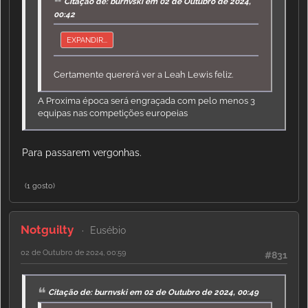
Citação de: burnvski em 02 de Outubro de 2024,
00:42
EXPANDIR...
Certamente quererá ver a Leah Lewis feliz.
A Proxima época será engraçada com pelo menos 3
equipas nas competições europeias
Para passarem vergonhas.
(1 gosto)
Notguilty
Eusébio
02 de Outubro de 2024, 00:59
#831
Citação de: burnvski em 02 de Outubro de 2024, 00:49