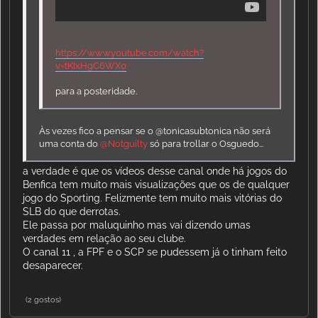
https://www.youtube.com/watch?
v=tKIxHgC6WX0
para a posteridade.
Às vezes fico a pensar se o @tonicasubtonica não será
uma conta do
@Notguilty
só para trollar o Osguedo...
a verdade é que os vídeos desse canal onde há jogos do
Benfica tem muito mais visualizações que os de qualquer
jogo do Sporting. Felizmente tem muito mais vitórias do
SLB do que derrotas.
Ele passa por maluquinho mas vai dizendo umas
verdades em relação ao seu clube.
O canal 11 , a FPF e o SCP se pudessem já o tinham feito
desaparecer.
(2 gostos)