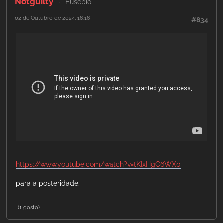
Notguilty
Eusébio
02 de Outubro de 2024, 16:16
#834
https://www.youtube.com/watch?v=tKIxHgC6WX0
para a posteridade.
(1 gosto)