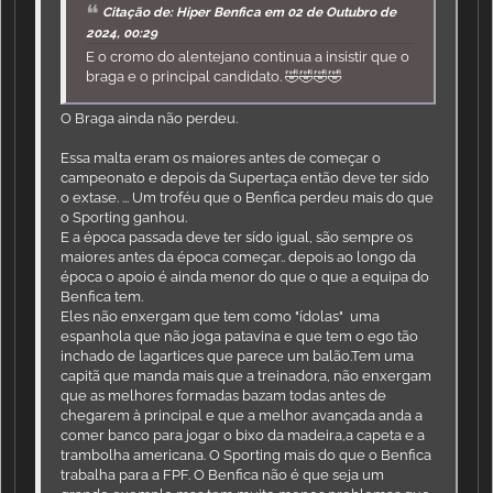
Citação de: Hiper Benfica em 02 de Outubro de
2024, 00:29
E o cromo do alentejano continua a insistir que o
braga e o principal candidato. 🤣🤣🤣🤣
O Braga ainda não perdeu.
Essa malta eram os maiores antes de começar o
campeonato e depois da Supertaça então deve ter sído
o extase. ... Um troféu que o Benfica perdeu mais do que
o Sporting ganhou.
E a época passada deve ter sído igual, são sempre os
maiores antes da época começar.. depois ao longo da
época o apoio é ainda menor do que o que a equipa do
Benfica tem.
Eles não enxergam que tem como "ídolas" uma
espanhola que não joga patavina e que tem o ego tão
inchado de lagartices que parece um balão.Tem uma
capitã que manda mais que a treinadora, não enxergam
que as melhores formadas bazam todas antes de
chegarem à principal e que a melhor avançada anda a
comer banco para jogar o bixo da madeira,a capeta e a
trambolha americana. O Sporting mais do que o Benfica
trabalha para a FPF. O Benfica não é que seja um