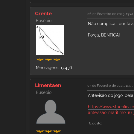
Crente
06 de Fevereiro de 2025, 19:41
Eusébio
Não complicar, por favo
Força, BENFICA!
Mensagens: 17.436
Limentaen
07 de Fevereiro de 2025, 11:15
Eusébio
Antevisão do jogo, pela
https://www.slbenfica.
antevisao-maritimo-16-
(1 gosto)