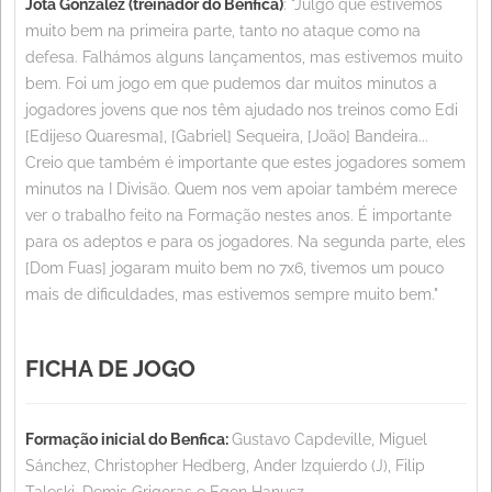
Jota González (treinador do Benfica)
: "Julgo que estivemos
muito bem na primeira parte, tanto no ataque como na
defesa. Falhámos alguns lançamentos, mas estivemos muito
bem. Foi um jogo em que pudemos dar muitos minutos a
jogadores jovens que nos têm ajudado nos treinos como Edi
[Edijeso Quaresma], [Gabriel] Sequeira, [João] Bandeira...
Creio que também é importante que estes jogadores somem
minutos na I Divisão. Quem nos vem apoiar também merece
ver o trabalho feito na Formação nestes anos. É importante
para os adeptos e para os jogadores. Na segunda parte, eles
[Dom Fuas] jogaram muito bem no 7x6, tivemos um pouco
mais de dificuldades, mas estivemos sempre muito bem."
FICHA DE JOGO
Formação inicial do Benfica:
Gustavo Capdeville, Miguel
Sánchez, Christopher Hedberg, Ander Izquierdo (J), Filip
Taleski, Demis Grigoras e Egon Hanusz