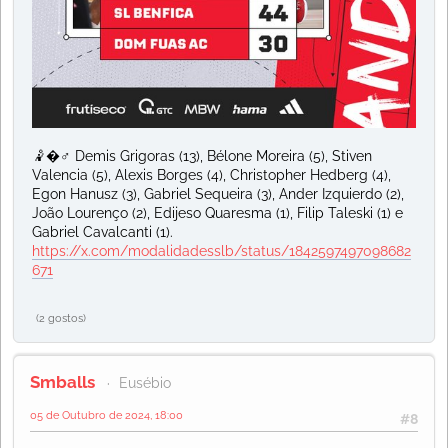
🤾�♂️ Demis Grigoras (13), Bélone Moreira (5), Stiven
Valencia (5), Alexis Borges (4), Christopher Hedberg (4),
Egon Hanusz (3), Gabriel Sequeira (3), Ander Izquierdo (2),
João Lourenço (2), Edijeso Quaresma (1), Filip Taleski (1) e
Gabriel Cavalcanti (1).
https://x.com/modalidadesslb/status/1842597497098682
671
(2 gostos)
Smballs
Eusébio
05 de Outubro de 2024, 18:00
#8