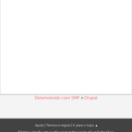
Desenvolvido com
SMF
e
Drupal
|
|
Ajuda
Termos e regras
Ir para o topo ▲