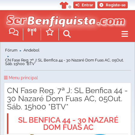
Entrar
Registe-se
Fórum
Andebol
►
►
CN Fase Reg. 7ª J: SL Benfica 44 - 30 Nazaré Dom Fuas AC, 05Out.
Sáb. 15h00 *BTV*
Menu principal
CN Fase Reg. 7ª J: SL Benfica 44 -
30 Nazaré Dom Fuas AC, 05Out.
Sáb. 15h00 *BTV*
SL BENFICA 44 - 30 NAZARÉ
DOM FUAS AC