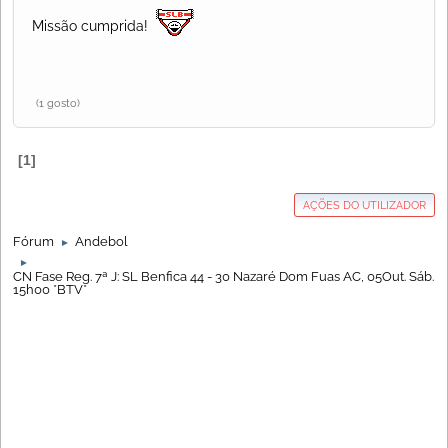
Missão cumprida!
(1 gosto)
1
AÇÕES DO UTILIZADOR
Fórum
Andebol
►
►
CN Fase Reg. 7ª J: SL Benfica 44 - 30 Nazaré Dom Fuas AC, 05Out. Sáb.
15h00 *BTV*