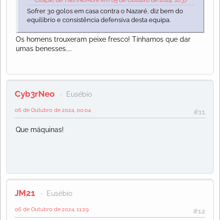
Citação de: FaithNoMore em 05 de Outubro de 2024, 16:37
Sofrer 30 golos em casa contra o Nazaré, diz bem do
equilibrio e consistência defensiva desta equipa.
Os homens trouxeram peixe fresco! Tínhamos que dar
umas benesses....
Cyb3rNeo
Eusébio
06 de Outubro de 2024, 00:04
#11
Que máquinas!
JM21
Eusébio
06 de Outubro de 2024, 11:29
#12