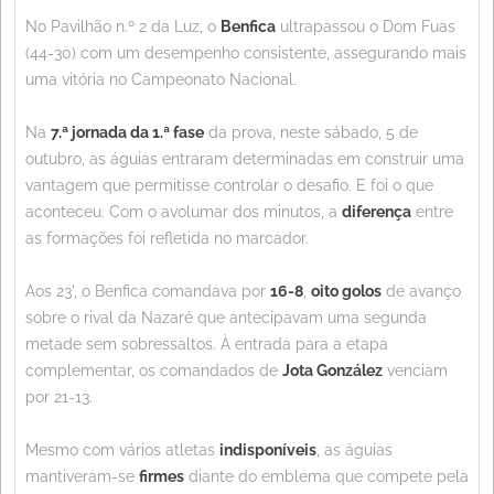
No Pavilhão n.º 2 da Luz, o
Benfica
ultrapassou o Dom Fuas
(44-30) com um desempenho consistente, assegurando mais
uma vitória no Campeonato Nacional.
Na
7.ª jornada da 1.ª fase
da prova, neste sábado, 5 de
outubro, as águias entraram determinadas em construir uma
vantagem que permitisse controlar o desafio. E foi o que
aconteceu. Com o avolumar dos minutos, a
diferença
entre
as formações foi refletida no marcador.
Aos 23', o Benfica comandava por
16-8
,
oito golos
de avanço
sobre o rival da Nazaré que antecipavam uma segunda
metade sem sobressaltos. À entrada para a etapa
complementar, os comandados de
Jota González
venciam
por 21-13.
Mesmo com vários atletas
indisponíveis
, as águias
mantiveram-se
firmes
diante do emblema que compete pela