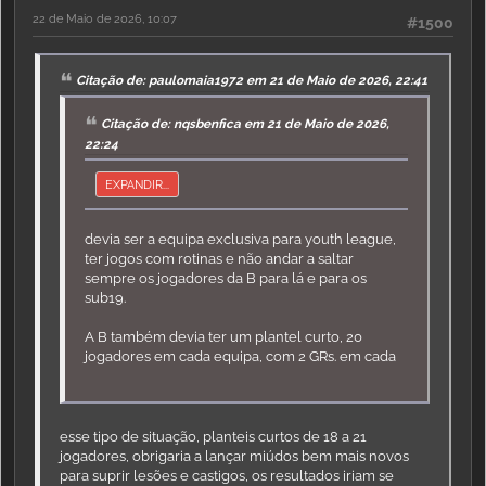
22 de Maio de 2026, 10:07
#1500
Citação de: paulomaia1972 em 21 de Maio de 2026, 22:41
Citação de: nqsbenfica em 21 de Maio de 2026,
22:24
EXPANDIR...
devia ser a equipa exclusiva para youth league,
ter jogos com rotinas e não andar a saltar
sempre os jogadores da B para lá e para os
sub19.
A B também devia ter um plantel curto, 20
jogadores em cada equipa, com 2 GRs. em cada
esse tipo de situação, planteis curtos de 18 a 21
jogadores, obrigaria a lançar miúdos bem mais novos
para suprir lesões e castigos, os resultados iriam se