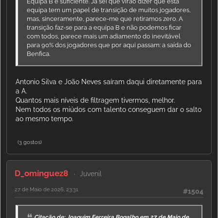
Equipa B é suficiente. Já sei que virão dizer que esta
equipa tem um papel de transição de muitos jogadores,
mas, sinceramente, parece-me que retiramos zero. A
transição faz-se para a equipa B e não podemos ficar
com todos, parece mais um adiamento do inevitável
para 90% dos jogadores que por aqui passam: a saída do
Benfica.
Antonio Silva e João Neves saíram daqui diretamente para
a A.
Quantos mais níveis de filtragem tivermos, melhor.
Nem todos os miúdos com talento conseguem dar o salto
ao mesmo tempo.
(3 gostos)
D_ominguez8
Juvenil
27 de Maio de 2026, 23:31
#1504
Citação de: Joaquim Ferreira Bogalho em 27 de Maio de