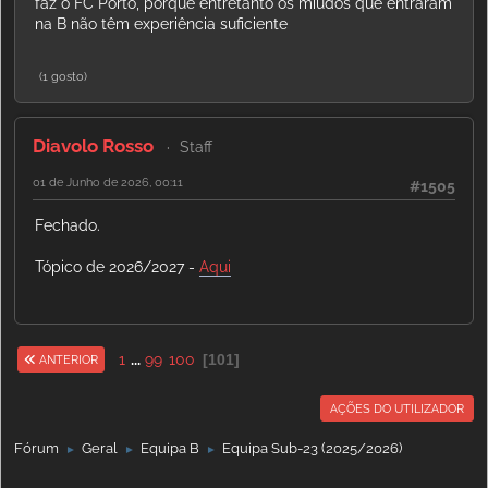
faz o FC Porto, porque entretanto os miudos que entraram
na B não têm experiência suficiente
(1 gosto)
Diavolo Rosso
Staff
01 de Junho de 2026, 00:11
#1505
Fechado.
Tópico de 2026/2027 -
Aqui
1
...
99
100
101
ANTERIOR
AÇÕES DO UTILIZADOR
Fórum
Geral
Equipa B
Equipa Sub-23 (2025/2026)
►
►
►