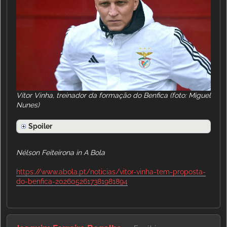
Vítor Vinha, treinador da formação do Benfica (foto: Miguel
Nunes)
Spoiler
Nélson Feiteirona in A Bola
https://www.abola.pt/noticias/vitor-vinha-tem-proposta-
do-benfica-2026052617381981894