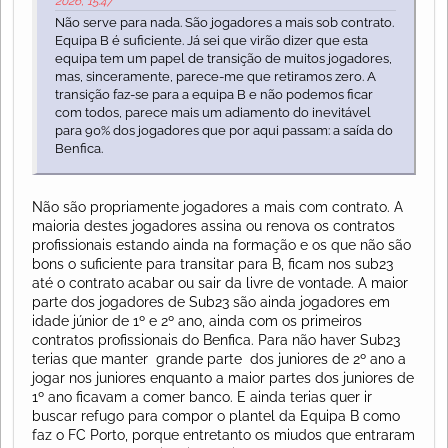
2026, 15:47
Não serve para nada. São jogadores a mais sob contrato.
Equipa B é suficiente. Já sei que virão dizer que esta
equipa tem um papel de transição de muitos jogadores,
mas, sinceramente, parece-me que retiramos zero. A
transição faz-se para a equipa B e não podemos ficar
com todos, parece mais um adiamento do inevitável
para 90% dos jogadores que por aqui passam: a saída do
Benfica.
Não são propriamente jogadores a mais com contrato. A
maioria destes jogadores assina ou renova os contratos
profissionais estando ainda na formação e os que não são
bons o suficiente para transitar para B, ficam nos sub23
até o contrato acabar ou sair da livre de vontade. A maior
parte dos jogadores de Sub23 são ainda jogadores em
idade júnior de 1º e 2º ano, ainda com os primeiros
contratos profissionais do Benfica. Para não haver Sub23
terias que manter grande parte dos juniores de 2º ano a
jogar nos juniores enquanto a maior partes dos juniores de
1º ano ficavam a comer banco. E ainda terias quer ir
buscar refugo para compor o plantel da Equipa B como
faz o FC Porto, porque entretanto os miudos que entraram