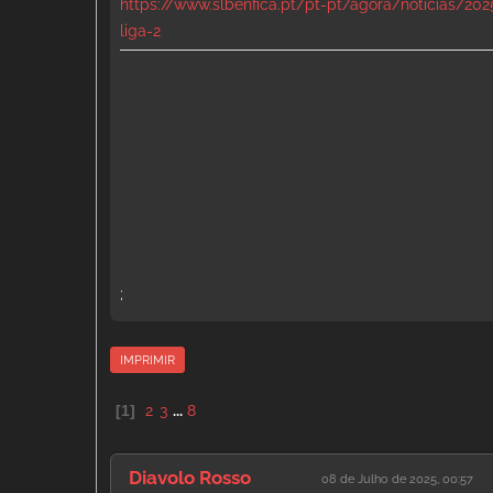
https://www.slbenfica.pt/pt-pt/agora/noticias/20
liga-2
;
IMPRIMIR
1
2
3
...
8
Diavolo Rosso
08 de Julho de 2025, 00:57