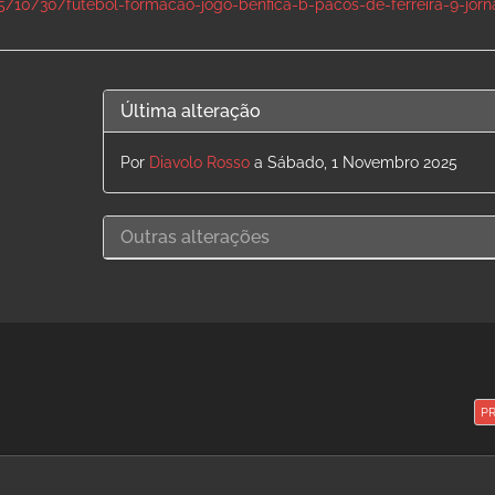
25/10/30/futebol-formacao-jogo-benfica-b-pacos-de-ferreira-9-jor
Última alteração
Por
Diavolo Rosso
a Sábado, 1 Novembro 2025
Outras alterações
P