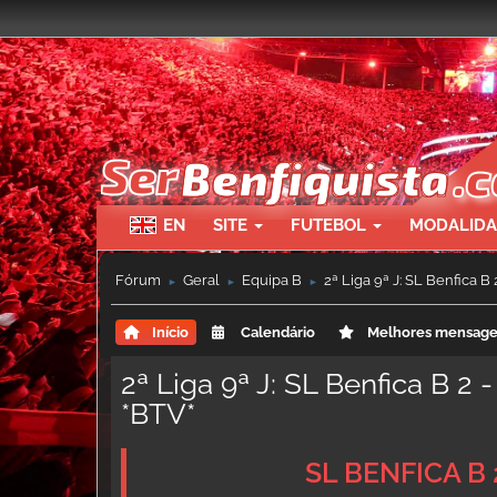
EN
SITE
FUTEBOL
MODALID
Fórum
Geral
Equipa B
2ª Liga 9ª J: SL Benfica B
►
►
►
Início
Calendário
Melhores mensag
2ª Liga 9ª J: SL Benfica B 2 
*BTV*
SL BENFICA B 