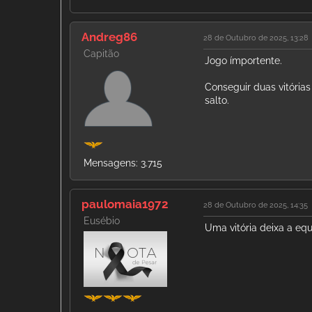
Andreg86
28 de Outubro de 2025, 13:28
Capitão
Jogo ímportente.
Conseguir duas vitórias
salto.
Mensagens: 3.715
paulomaia1972
28 de Outubro de 2025, 14:35
Eusébio
Uma vitória deixa a equi