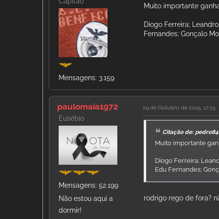
Capitão
Muito importante ganha
Diogo Ferreira; Leandro
Fernandes; Gonçalo Mor
Mensagens: 3.159
paulomaia1972
29 de Outubro de 2025, 17:19
Eusébio
Citação de: pedro84
Muito importante gan
Diogo Ferreira; Leand
Edu Fernandes; Gonça
Mensagens: 52.199
rodrigo rego de fora? 
Não estou aqui a
dormir!