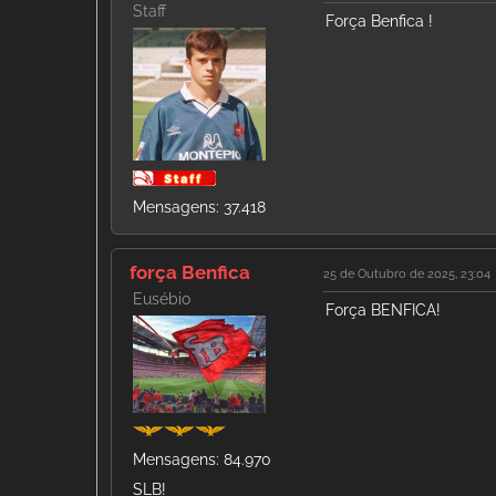
Staff
Força Benfica !
Mensagens: 37.418
força Benfica
25 de Outubro de 2025, 23:04
Eusébio
Força BENFICA!
Mensagens: 84.970
SLB!