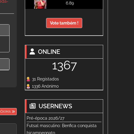
nada-
6.89
Vote também !
ONLINE
1367
31 Registados
1336 Anónimo
USERNEWS
RÓXIMA
Pré-época 2026/27
Futsal masculino: Benfica conquista
bicampeonato