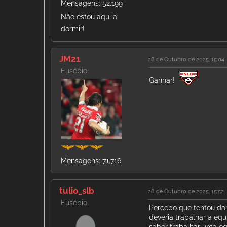
Mensagens: 52.199
Não estou aqui a
dormir!
JM21
28 de Outubro de 2025, 15:04
Eusébio
Ganhar!
Mensagens: 71.716
tulio_slb
28 de Outubro de 2025, 15:52
Eusébio
Percebo que tentou dar
deveria trabalhar a eq
saber trabalhar uma eq