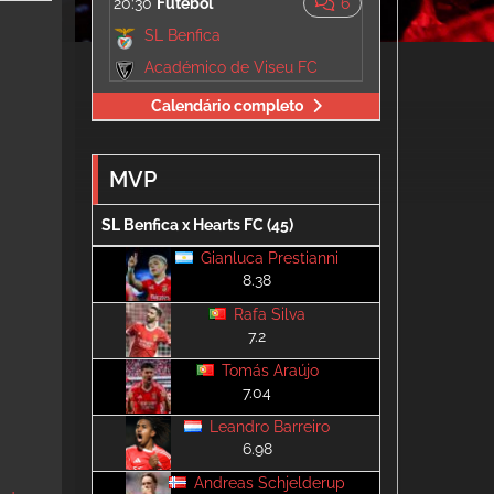
20:30
Futebol
6
SL Benfica
Académico de Viseu FC
Calendário completo
MVP
SL Benfica x Hearts FC (45)
Gianluca Prestianni
8.38
Rafa Silva
7.2
Tomás Araújo
7.04
Leandro Barreiro
6.98
Andreas Schjelderup