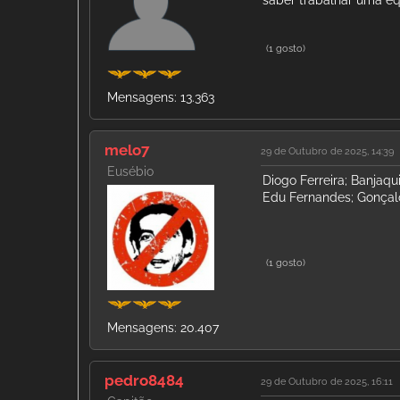
(1 gosto)
Mensagens: 13.363
melo7
29 de Outubro de 2025, 14:39
Eusébio
Diogo Ferreira; Banjaqu
Edu Fernandes; Gonçalo 
(1 gosto)
Mensagens: 20.407
pedro8484
29 de Outubro de 2025, 16:11