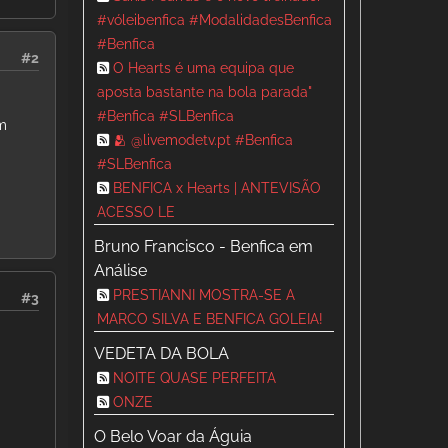
#vóleibenfica #ModalidadesBenfica
#Benfica
#2
O Hearts é uma equipa que
aposta bastante na bola parada"
#Benfica #SLBenfica
um
🫂 @livemodetv.pt #Benfica
#SLBenfica
BENFICA x Hearts | ANTEVISÃO
ACESSO LE
Bruno Francisco - Benfica em
Análise
PRESTIANNI MOSTRA-SE A
#3
MARCO SILVA E BENFICA GOLEIA!
VEDETA DA BOLA
NOITE QUASE PERFEITA
ONZE
O Belo Voar da Águia