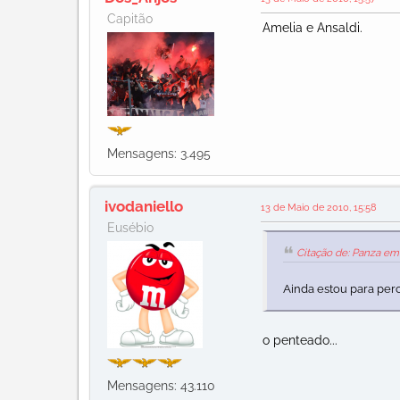
Capitão
Amelia e Ansaldi.
Mensagens: 3.495
ivodaniello
13 de Maio de 2010, 15:58
Eusébio
Citação de: Panza em 
Ainda estou para perc
o penteado...
Mensagens: 43.110