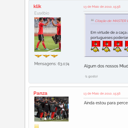
klik
13 de Maio de 2010, 15:56
Eusébio
Citação de: MASTER B
Em virtude de a caça
portugueses poderiam
Mensagens: 63.074
Algum dos nossos Miu
(1 gosto)
Panza
13 de Maio de 2010, 15:56
Ainda estou para perceb