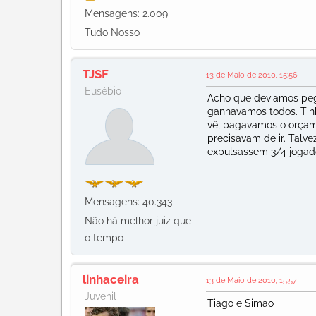
Mensagens: 2.009
Tudo Nosso
TJSF
13 de Maio de 2010, 15:56
Eusébio
Acho que deviamos peg
ganhavamos todos. Tin
vê, pagavamos o orçam
precisavam de ir. Talv
expulsassem 3/4 jogad
Mensagens: 40.343
Não há melhor juiz que
o tempo
linhaceira
13 de Maio de 2010, 15:57
Juvenil
Tiago e Simao