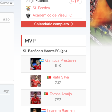
20:30
Futebol
6
RÓXIMA
SL Benfica
Académico de Viseu FC
#30
Calendário completo
MVP
SL Benfica x Hearts FC (56)
Gianluca Prestianni
8.36
Rafa Silva
7.27
#31
Tomás Araújo
7.07
Leandro Barreiro