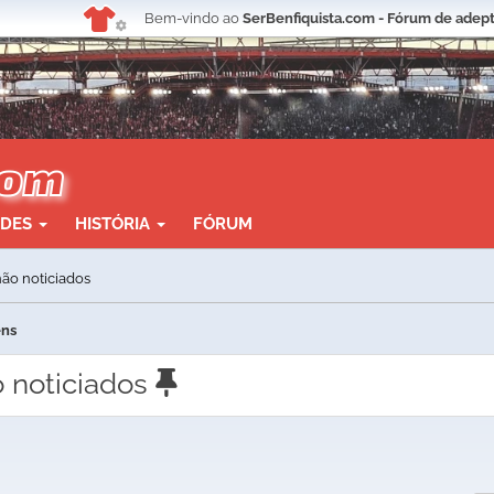
Bem-vindo ao
SerBenfiquista.com - Fórum de adept
ADES
HISTÓRIA
FÓRUM
ão noticiados
ens
 noticiados