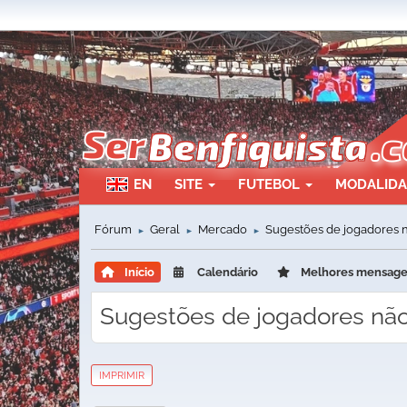
EN
SITE
FUTEBOL
MODALID
Fórum
Geral
Mercado
Sugestões de jogadores n
►
►
►
Início
Calendário
Melhores mensag
Sugestões de jogadores não
IMPRIMIR