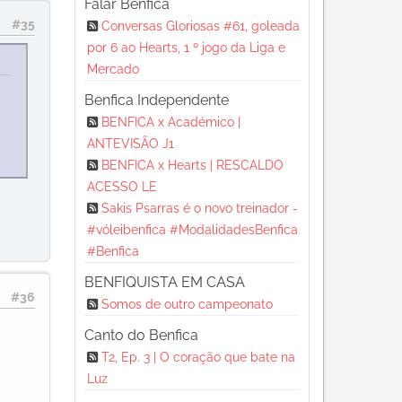
Falar Benfica
#35
Conversas Gloriosas #61, goleada
por 6 ao Hearts, 1 º jogo da Liga e
Mercado
Benfica Independente
BENFICA x Académico |
ANTEVISÃO J1
BENFICA x Hearts | RESCALDO
ACESSO LE
Sakis Psarras é o novo treinador -
#vóleibenfica #ModalidadesBenfica
#Benfica
BENFIQUISTA EM CASA
#36
Somos de outro campeonato
Canto do Benfica
T2, Ep. 3 | O coração que bate na
Luz