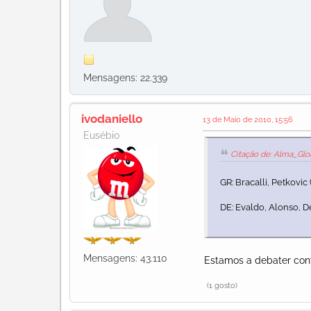
Mensagens: 22.339
ivodaniello
13 de Maio de 2010, 15:56
Eusébio
Citação de: Alma_Glor
GR: Bracalli, Petkovic
DE: Evaldo, Alonso, D
Mensagens: 43.110
Estamos a debater cont
(1 gosto)