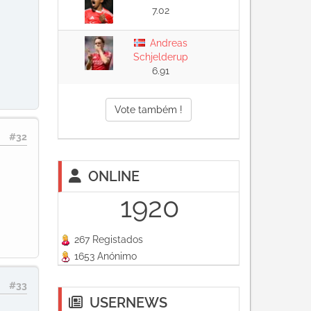
7.02
Andreas
Schjelderup
6.91
Vote também !
#32
ONLINE
1920
267 Registados
1653 Anónimo
#33
USERNEWS