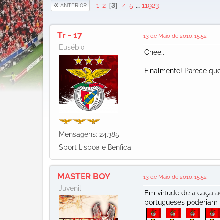
1
2
3
4
5
...
11923
ANTERIOR
Tr - 17
13 de Maio de 2010, 15:52
Eusébio
Chee..
Finalmente! Parece que
Mensagens: 24.385
Sport Lisboa e Benfica
MASTER BOY
13 de Maio de 2010, 15:52
Juvenil
Em virtude de a caça a
portugueses poderiam i