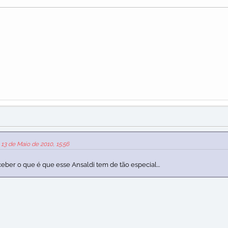
13 de Maio de 2010, 15:56
eber o que é que esse Ansaldi tem de tão especial...