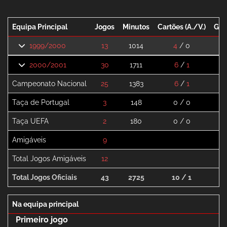
Equipa Principal
Jogos
Minutos
Cartões (A./V.)
Gol
1999/2000
13
1014
4
/ 0
5
2000/2001
30
1711
6
/
1
4
Campeonato Nacional
25
1383
6
/
1
3
Taça de Portugal
3
148
0 / 0
1
Taça UEFA
2
180
0 / 0
0
Amigáveis
9
3
Total Jogos Amigáveis
12
4
Total Jogos Oficiais
43
2725
10 / 1
9
Na equipa principal
Primeiro jogo