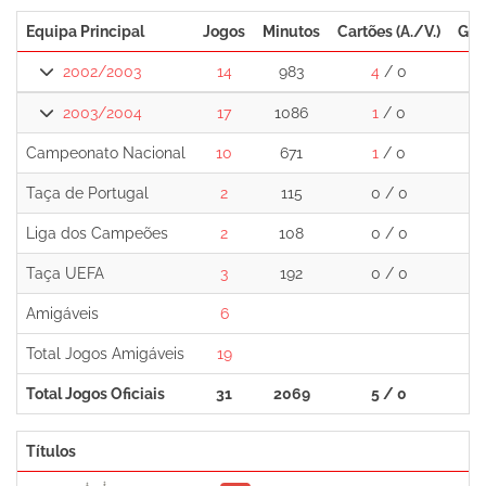
Equipa Principal
Jogos
Minutos
Cartões (A./V.)
Gol
2002/2003
14
983
4
/ 0
0
2003/2004
17
1086
1
/ 0
1
Campeonato Nacional
10
671
1
/ 0
1
Taça de Portugal
2
115
0 / 0
0
Liga dos Campeões
2
108
0 / 0
0
Taça UEFA
3
192
0 / 0
0
Amigáveis
6
4
Total Jogos Amigáveis
19
4
Total Jogos Oficiais
31
2069
5 / 0
1
Títulos