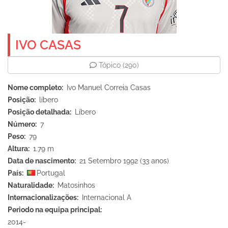
IVO CASAS
Tópico
(290)
Nome completo
Ivo Manuel Correia Casas
Posição
líbero
Posição detalhada
Líbero
Número
7
Peso
79
Altura
1.79 m
Data de nascimento
21 Setembro 1992 (33 anos)
País
Portugal
Naturalidade
Matosinhos
Internacionalizações
Internacional A
Periodo na equipa principal
2014-