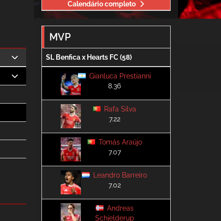
Calendário completo
MVP
SL Benfica x Hearts FC (58)
Gianluca Prestianni
8.36
Rafa Silva
7.22
Tomás Araújo
7.07
Leandro Barreiro
7.02
Andreas
Schjelderup