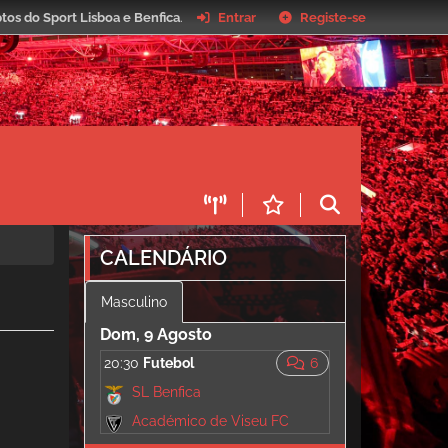
tos do Sport Lisboa e Benfica
.
Entrar
Registe-se
CALENDÁRIO
Masculino
Dom, 9 Agosto
20:30
Futebol
6
SL Benfica
Académico de Viseu FC