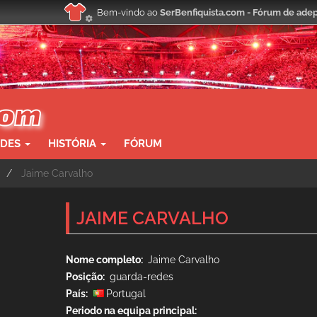
Bem-vindo ao
SerBenfiquista.com - Fórum de adep
ADES
HISTÓRIA
FÓRUM
Jaime Carvalho
JAIME CARVALHO
Nome completo
Jaime Carvalho
Posição
guarda-redes
País
Portugal
Periodo na equipa principal