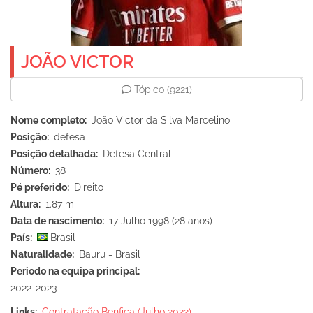
JOÃO VICTOR
Tópico
(9221)
Nome completo
João Victor da Silva Marcelino
Posição
defesa
Posição detalhada
Defesa Central
Número
38
Pé preferido
Direito
Altura
1.87 m
Data de nascimento
17 Julho 1998 (28 anos)
País
Brasil
Naturalidade
Bauru - Brasil
Periodo na equipa principal
2022-2023
Links
Contratação Benfica (Julho 2022)