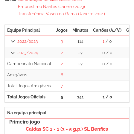
Empréstimo Nantes (Janeiro 2023)
Transferência Vasco da Gama (Janeiro 2024)
Equipa Principal
Jogos
Minutos
Cartões (A./V.)
Gol
2022/2023
3
114
1
/ 0
0
2023/2024
2
27
0 / 0
0
Campeonato Nacional
2
27
0 / 0
0
Amigáveis
6
0
Total Jogos Amigáveis
7
0
Total Jogos Oficiais
5
141
1 / 0
0
Na equipa principal
Primeiro jogo
Caldas SC 1 - 1 (3 - 5 g.p.) SL Benfica