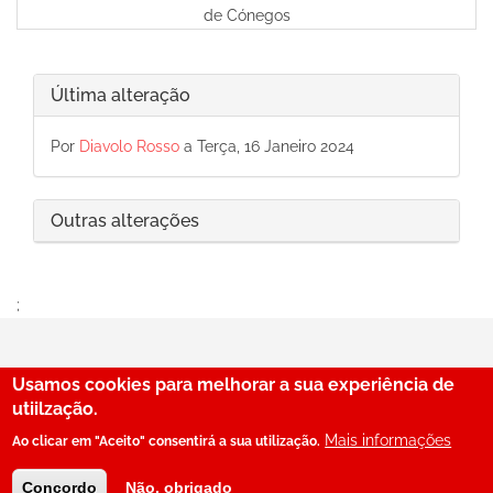
de Cónegos
Última alteração
Por
Diavolo Rosso
a Terça, 16 Janeiro 2024
Outras alterações
;
Usamos cookies para melhorar a sua experiência de
29
utiilzação.
Mais informações
Ao clicar em "Aceito" consentirá a sua utilização.
© SerBenfiquista.com 2001-2026
Concordo
Não, obrigado