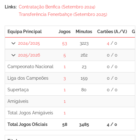
Links
Contratação Benfica (Setembro 2024)
Transferência Fenerbahçe (Setembro 2025)
Equipa Principal
Jogos
Minutos
Cartões (A./V.)
Gol
2024/2025
53
3223
4
/ 0
16
2025/2026
5
262
0 / 0
1
Campeonato Nacional
1
23
0 / 0
0
Liga dos Campeões
3
159
0 / 0
1
Supertaça
1
80
0 / 0
0
Amigáveis
1
1
Total Jogos Amigáveis
1
1
Total Jogos Oficiais
58
3485
4 / 0
17