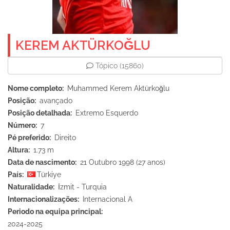
KEREM AKTÜRKOĞLU
Tópico
(15860)
Nome completo
Muhammed Kerem Aktürkoğlu
Posição
avançado
Posição detalhada
Extremo Esquerdo
Número
7
Pé preferido
Direito
Altura
1.73 m
Data de nascimento
21 Outubro 1998 (27 anos)
País
Türkiye
Naturalidade
İzmit - Turquia
Internacionalizações
Internacional A
Periodo na equipa principal
2024-2025