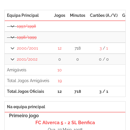
Equipa Principal
Jogos
Minutos
Cartões (A./V.)
Gol
1997/1998
1998/1999
2000/2001
12
718
3
/
1
0
2001/2002
0
0
0 / 0
0
Amigáveis
10
0
Total Jogos Amigáveis
19
0
Total Jogos Oficiais
12
718
3 / 1
0
Na equipa principal
Primeiro jogo
FC Alverca 5 - 2 SL Benfica
Qua, 27 Maio, 1998