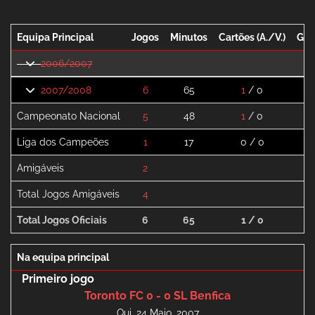
Equipa Principal
Jogos
Minutos
Cartões (A./V.)
Gol
2006/2007
2007/2008
6
65
1
/ 0
0
Campeonato Nacional
5
48
1
/ 0
0
Liga dos Campeões
1
17
0 / 0
0
Amigáveis
2
0
Total Jogos Amigáveis
4
0
Total Jogos Oficiais
6
65
1 / 0
0
Na equipa principal
Primeiro jogo
Toronto FC 0 - 0 SL Benfica
Qui, 24 Maio, 2007