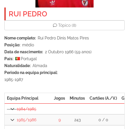
RUI PEDRO
Tópico
(8)
Nome completo
Rui Pedro Dinis Matos Pires
Posição
médio
Data de nascimento
2 Outubro 1966 (59 anos)
País
Portugal
Naturalidade
Almada
Periodo na equipa principal
1985-1987
Equipa Principal
Jogos
Minutos
Cartões (A./V.)
Gol
1984/1985
1985/1986
9
243
0 / 0
0