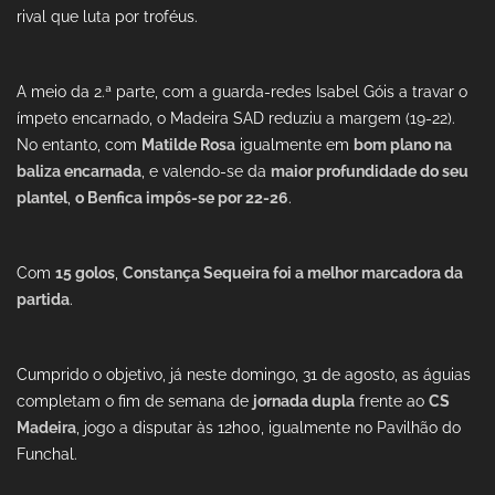
rival que luta por troféus.
A meio da 2.ª parte, com a guarda-redes Isabel Góis a travar o
ímpeto encarnado, o Madeira SAD reduziu a margem (19-22).
No entanto, com
Matilde Rosa
igualmente em
bom plano na
baliza encarnada
, e valendo-se da
maior profundidade do seu
plantel
,
o Benfica impôs-se por 22-26
.
Com
15 golos
,
Constança Sequeira foi a melhor marcadora da
partida
.
Cumprido o objetivo, já neste domingo, 31 de agosto, as águias
completam o fim de semana de
jornada dupla
frente ao
CS
Madeira
, jogo a disputar às 12h00, igualmente no Pavilhão do
Funchal.