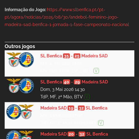
Informação do Jogo:
https://www.slbenfica.pt/pt-
pt/agora/noticias/2025/08/30/andebol-feminino-jogo-
madeira-sad-benfica-1-jornada-1-fase-campeonato-nacional
Outros jogos
SL Benfica
35
-
25
Madeira SAD
Qui, 4 Jun 2026 17:00
CN, Fase Final, 10ª J, BTV
V
SL Benfica
40
-
29
Madeira SAD
Dom, 3 Mai 2026 14:30
TdP, MF, 2ª Mão, BTV
V
Madeira SAD
19
-
32
SL Benfica
Sex, 1 Mai 2026 17:00
TdP, MF, 1ª Mão, AndebolTV
V
Madeira SAD
20
-
32
SL Benfica