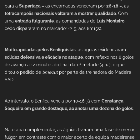
para a
Supertaça
– as encarnadas venceram por
26-18
–, as
tetracampeãs nacionais voltaram a mostrar qualidade
. Com
uma
entrada fulgurante
, as comandadas de
Luís Monteiro
cedo dispararam no marcador (2-5, aos 8m15s).
Muito apoiadas pelos Benfiquistas
, as águias evidenciaram
solidez defensiva e eficácia no ataque
, com reflexo nos 8 golos
de avanço a 12 minutos do final da 1.ª metade (4-12), o que
ditou o pedido de
timeout
por parte da treinadora do Madeira
SAD.
Ao intervalo, o Benfica vencia por 10-16, já com
Constança
Sequeira em grande destaque, ao anotar uma dezena de golos
.
Na etapa complementar, as águias tiveram uma fase de menor
fulgor, em contraste com o maior acerto da equipa madeirense,