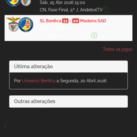
Sáb, 25 Abr 2026 15:00
CN, Fase Final, 5ª J, AndebolTV
V
SL Benfica
31
-
20
Madeira SAD
Sáb, 20 Dez 2025 13:00
CN, Fase Reg., 10ª J, BTV
V
Todos os jogos
Última alteração
Por
Universo Benfica
a Segunda, 20 Abril 2026
Outras alterações
;