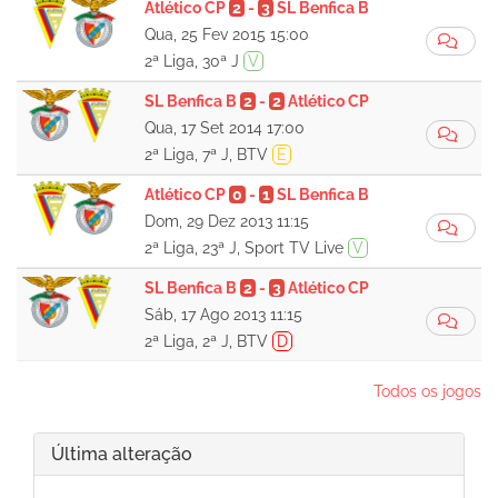
Atlético CP
2
-
3
SL Benfica B
Qua, 25 Fev 2015 15:00
2ª Liga, 30ª J
V
SL Benfica B
2
-
2
Atlético CP
Qua, 17 Set 2014 17:00
2ª Liga, 7ª J, BTV
E
Atlético CP
0
-
1
SL Benfica B
Dom, 29 Dez 2013 11:15
2ª Liga, 23ª J, Sport TV Live
V
SL Benfica B
2
-
3
Atlético CP
Sáb, 17 Ago 2013 11:15
2ª Liga, 2ª J, BTV
D
Todos os jogos
Última alteração