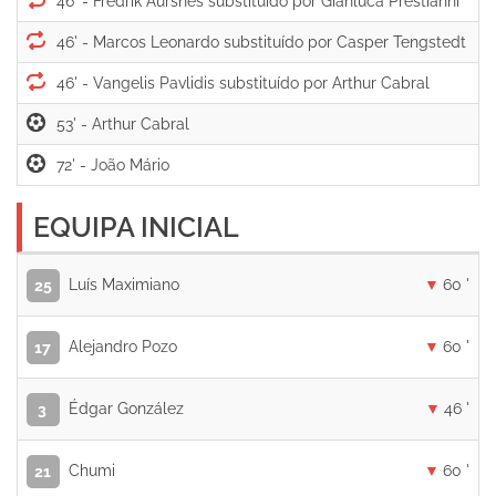
46' -
46' -
46' -
53' -
72' -
EQUIPA INICIAL
Luís Maximiano
60 '
25
Alejandro Pozo
60 '
17
Édgar González
46 '
3
Chumi
60 '
21