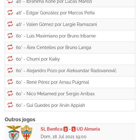
46' -
46' -
46' -
60' -
60' -
60' -
60' -
60' -
60' -
60' -
Outros jogos
SL Benfica
2
-
1
UD Almería
Dom, 18 Jul 2021 19:00