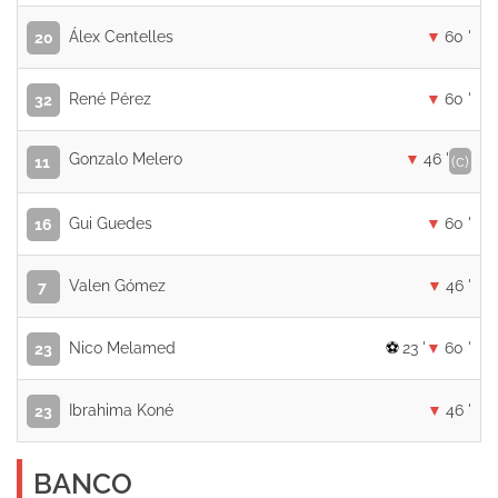
Álex Centelles
60 '
20
René Pérez
60 '
32
Gonzalo Melero
46 '
(c)
11
Gui Guedes
60 '
16
Valen Gómez
46 '
7
Nico Melamed
23 '
60 '
23
Ibrahima Koné
46 '
23
BANCO