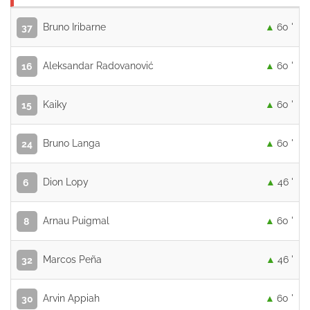
Bruno Iribarne
60 '
37
Aleksandar Radovanović
60 '
16
Kaiky
60 '
15
Bruno Langa
60 '
24
Dion Lopy
46 '
6
Arnau Puigmal
60 '
8
Marcos Peña
46 '
32
Arvin Appiah
60 '
30