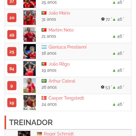
37
25 anos
46 '
João Mário
20
31 anos
72 '
46 '
Martim Neto
49
21 anos
46 '
Gianluca Prestianni
25
18 anos
46 '
João Rêgo
84
19 anos
46 '
Arthur Cabral
9
26 anos
53 '
46 '
Casper Tengstedt
19
24 anos
46 '
TREINADOR
Roger Schmidt