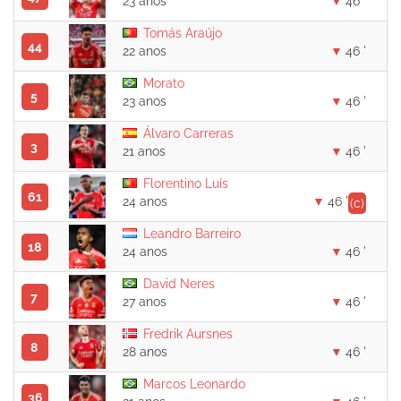
23 anos
46 '
Tomás Araújo
44
22 anos
46 '
Morato
5
23 anos
46 '
Álvaro Carreras
3
21 anos
46 '
Florentino Luís
61
24 anos
46 '
(c)
Leandro Barreiro
18
24 anos
46 '
David Neres
7
27 anos
46 '
Fredrik Aursnes
8
28 anos
46 '
Marcos Leonardo
36