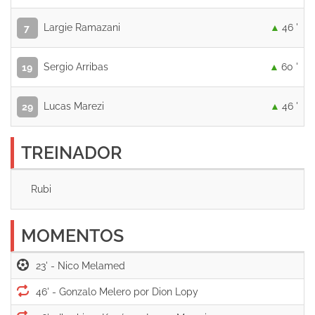
Largie Ramazani
46 '
7
Sergio Arribas
60 '
19
Lucas Marezi
46 '
29
TREINADOR
Rubi
MOMENTOS
23' -
46' -