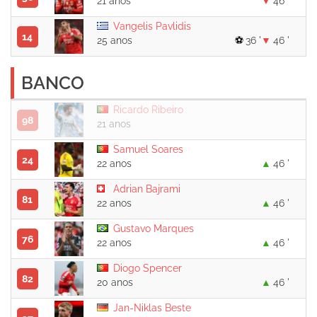
21 anos
46 '
Vangelis Pavlidis
14
25 anos
36 '
46 '
BANCO
Ricardo Ribeiro
98
21 anos
Samuel Soares
24
22 anos
46 '
Adrian Bajrami
81
22 anos
46 '
Gustavo Marques
76
22 anos
46 '
Diogo Spencer
82
20 anos
46 '
Jan-Niklas Beste