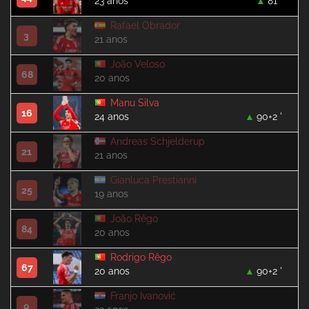
23 anos
81 '
Rafael Obrador
3
21 anos
João Veloso
68
20 anos
Manu Silva
16
24 anos
90+2 '
Andreas Schjelderup
21
21 anos
Gianluca Prestianni
25
19 anos
João Rêgo
84
20 anos
Rodrigo Rêgo
67
20 anos
90+2 '
Franjo Ivanović
9