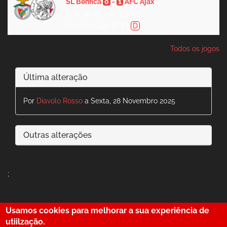
SL Benfica
0
-
1
AFC Ajax
Sáb, 26 Jul 2014 19:45
Eusébio Cup, BTV1
D
Todos os jogos
Última alteração
Por
Diavolo Rosso
a Sexta, 28 Novembro 2025
Outras alterações
;
Usamos cookies para melhorar a sua experiência de
29
utiilzação.