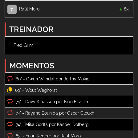
Raúl Moro
83 '
7
TREINADOR
Fred Grim
MOMENTOS
60' -
69' -
74' -
74' -
74' -
83' -