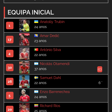
EQUIPA INICIAL
Anatoliy Trubin
1
24 anos
Amar Dedić
17
23 anos
António Silva
4
22 anos
Nicolás Otamendi
30
37 anos
(c)
Samuel Dahl
26
22 anos
6 '
Enzo Barrenechea
5
24 anos
Richard Ríos
20
25 anos