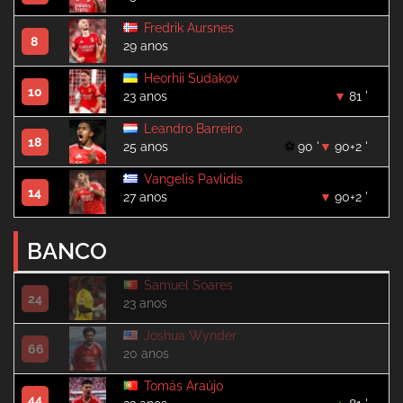
Fredrik Aursnes
8
29 anos
Heorhii Sudakov
10
23 anos
81 '
Leandro Barreiro
18
25 anos
90 '
90+2 '
Vangelis Pavlidis
14
27 anos
90+2 '
BANCO
Samuel Soares
24
23 anos
Joshua Wynder
66
20 anos
Tomás Araújo
44