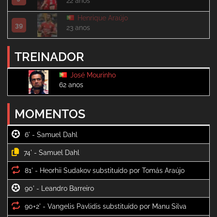
22 anos
Henrique Araújo
39
23 anos
TREINADOR
José Mourinho
62 anos
MOMENTOS
6' -
74' -
81' -
90' -
90+2' -