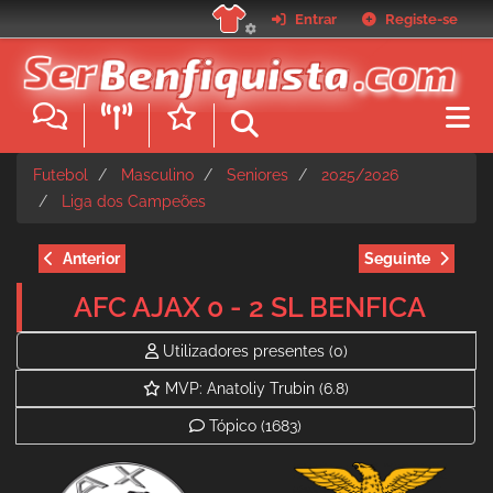
Passar
Entrar
Registe-se
para
o
conteúdo
principal
Futebol
Masculino
Seniores
2025/2026
Liga dos Campeões
Anterior
Seguinte
AFC AJAX 0 - 2 SL BENFICA
Utilizadores presentes
(0)
MVP: Anatoliy Trubin
(6.8)
Tópico
(1683)