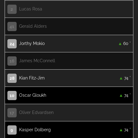
Lucas Rosa
2
Gerald Alders
41
Jorthy Mokio
60 '
24
James McConnell
16
Kian Fitz-Jim
74 '
28
Oscar Gloukh
74 '
10
Oliver Edvardsen
17
Kasper Dolberg
74 '
9