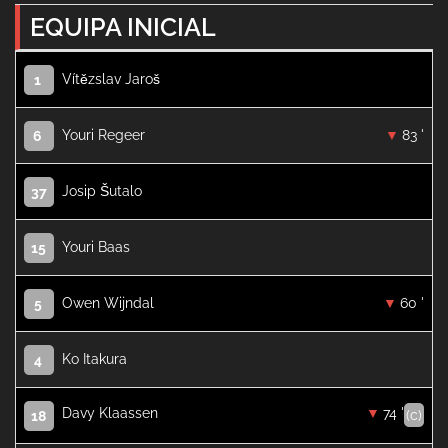
EQUIPA INICIAL
Vítězslav Jaroš
1
Youri Regeer
83 '
6
Josip Šutalo
37
Youri Baas
15
Owen Wijndal
60 '
5
Ko Itakura
4
Davy Klaassen
74 '
(c)
18