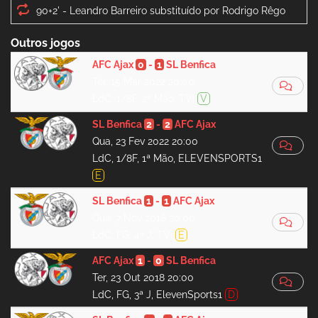
90+2' -
Outros jogos
AFC Ajax
0
-
1
SL Benfica
Ter, 15 Mar 2022 20:00
LdC, 1/8F, 2ª Mão, TVI
V
SL Benfica
2
-
2
AFC Ajax
Qua, 23 Fev 2022 20:00
LdC, 1/8F, 1ª Mão, ELEVENSPORTS1
E
SL Benfica
1
-
1
AFC Ajax
Qua, 7 Nov 2018 20:00
LdC, FG, 4ª J, TVI
E
AFC Ajax
1
-
0
SL Benfica
Ter, 23 Out 2018 20:00
LdC, FG, 3ª J, ElevenSports1
D