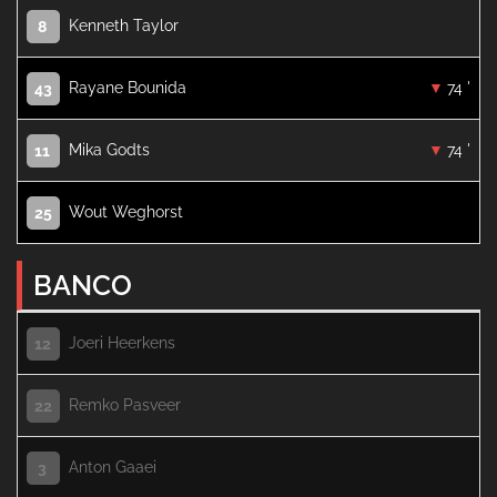
Kenneth Taylor
8
Rayane Bounida
74 '
43
Mika Godts
74 '
11
Wout Weghorst
25
BANCO
Joeri Heerkens
12
Remko Pasveer
22
Anton Gaaei
3