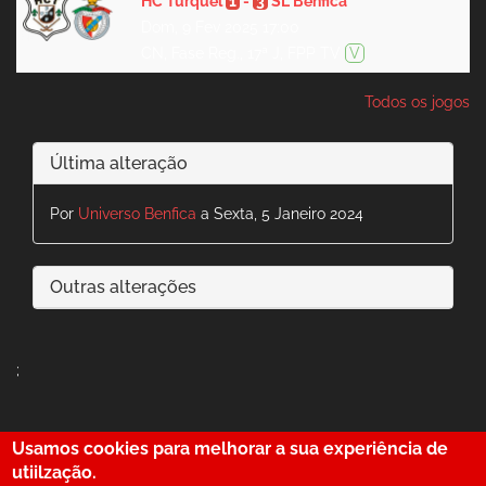
HC Turquel
1
-
3
SL Benfica
Dom, 9 Fev 2025 17:00
CN, Fase Reg., 17ª J, FPP TV
V
Todos os jogos
Última alteração
Por
Universo Benfica
a Sexta, 5 Janeiro 2024
Outras alterações
;
Usamos cookies para melhorar a sua experiência de
29
utiilzação.