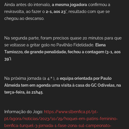
Ainda antes do intervalo,
a mesma jogadora
confirmou a
reviravolta, ao fazer o
2-1, aos 23'
, resultado com que se
chegou ao descanso.
Na segunda parte, foram precisos quase 20 minutos para que
se voltasse a gritar golo no Pavilhão Fidelidade.
Elena
Tamiozzo, de grande penalidade, fechou a contagem (3-1, aos
39')
.
Na próxima jornada (a 4.ª ), a
equipa orientada por Paulo
Almeida tem em agenda uma visita à casa do GC Odivelas, na
terça-feira, às 21h45
.
Informação do Jogo:
https://www.slbenfica.pt/pt-
pt/agora/noticias/2023/10/29/hoquei-em-patins-feminino-
benfica-turquel-3-jornada-1-fase-zona-sul-campeonato-