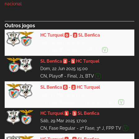
nacional
Outros jogos
HC Turquel
0
-
2
SL Benfica
Sáb, 28 Jun 2025 21:00
CN, Playoff - Final, J2, FPP TV
V
SL Benfica
2
-
1
HC Turquel
Dom, 22 Jun 2025 15:00
CN, Playoff - Final, J1, BTV
V
SL Benfica
6
-
2
HC Turquel
Sáb, 10 Mai 2025 13:15
CN, Fase Regular - 2ª Fase, 10ª J, BTV
V
HC Turquel
1
-
3
SL Benfica
Sáb, 29 Mar 2025 17:00
CN, Fase Regular - 2ª Fase, 3ª J, FPP TV
V