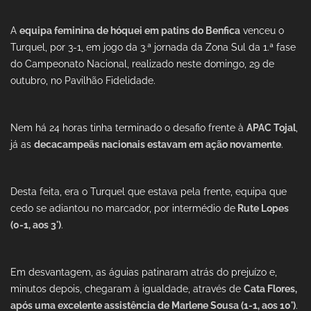
A
equipa feminina de hóquei em patins do Benfica
venceu o
Turquel, por 3-1, em jogo da 3.ª jornada da Zona Sul da 1.ª fase
do Campeonato Nacional, realizado neste domingo, 29 de
outubro, no Pavilhão Fidelidade.
Nem há 24 horas tinha terminado o desafio frente à
APAC Tojal
,
já as
decacampeãs nacionais estavam em ação novamente
.
Desta feita, era o Turquel que estava pela frente, equipa que
cedo se adiantou no marcador, por intermédio de
Rute Lopes
(0-1, aos 3')
.
Em desvantagem, as águias patinaram atrás do prejuízo e,
minutos depois, chegaram à igualdade, através de
Cata Flores,
após uma excelente assistência de Marlene Sousa (1-1, aos 10')
.