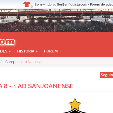
Bem-vindo ao
SerBenfiquista.com - Fórum de adep
ADES
HISTÓRIA
FÓRUM
Campeonato Nacional
Seguin
A 8 - 1 AD SANJOANENSE