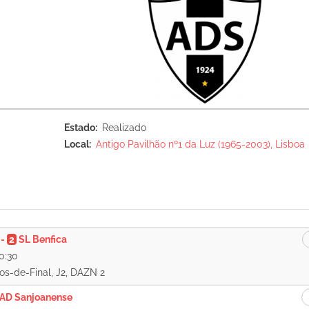
Estado
Realizado
Local
Antigo Pavilhão nº1 da Luz (1965-2003), Lisboa
-
2
SL Benfica
0:30
tos-de-Final, J2, DAZN 2
AD Sanjoanense