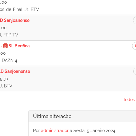
1:00
os-de-Final, J1, BTV
D Sanjoanense
7:00
 J, FPP TV
-
5
SL Benfica
:00
J, DAZN 4
AD Sanjoanense
5:30
 J, BTV
Todos 
Última alteração
Por
administrador
a Sexta, 5 Janeiro 2024