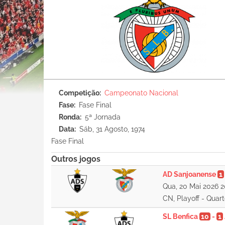
Competição
Campeonato Nacional
Fase
Fase Final
Ronda
5ª Jornada
Data
Sáb, 31 Agosto, 1974
Fase Final
Outros jogos
AD Sanjoanense
1
Qua, 20 Mai 2026 2
CN, Playoff - Quar
SL Benfica
10
-
1