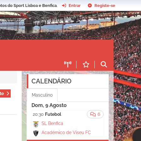
tos do Sport Lisboa e Benfica
.
Entrar
Registe-se
CALENDÁRIO
te
Masculino
Dom, 9 Agosto
20:30
Futebol
6
SL Benfica
Académico de Viseu FC