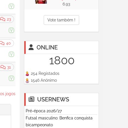
6.93
V
23
Vote também !
V
40
ONLINE
V
1800
31
254 Registados
V
1546 Anónimo
os jogos
USERNEWS
Pré-época 2026/27
Futsal masculino: Benfica conquista
bicampeonato