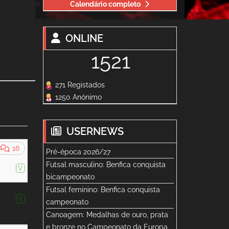
Calendário completo
ONLINE
1521
271 Registados
1250 Anónimo
USERNEWS
16
Pré-época 2026/27
Futsal masculino: Benfica conquista
V
bicampeonato
Futsal feminino: Benfica conquista
V
campeonato
Canoagem: Medalhas de ouro, prata
e bronze no Campeonato da Europa