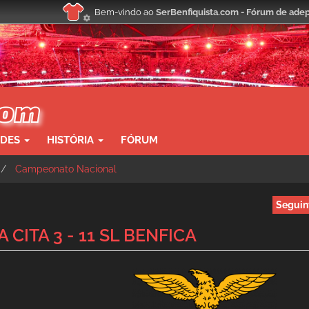
Bem-vindo ao
SerBenfiquista.com - Fórum de adep
ADES
HISTÓRIA
FÓRUM
Campeonato Nacional
Seguin
 CITA 3 - 11 SL BENFICA