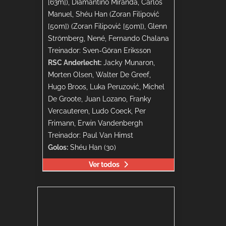
[63m]), Diamantino Miranda, Carlos
Manuel, Shéu Han (Zoran Filipović
[50m]) (Zoran Filipović [50m]), Glenn
Strömberg, Nené, Fernando Chalana
Treinador: Sven-Göran Eriksson
RSC Anderlecht:
Jacky Munaron,
Morten Olsen, Walter De Greef,
Hugo Broos, Luka Peruzović, Michel
De Groote, Juan Lozano, Franky
Vercauteren, Ludo Coeck, Per
Frimann, Erwin Vandenbergh
Treinador: Paul Van Himst
Golos:
Shéu Han (30)
Ver todos