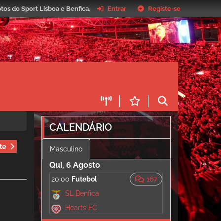
tos do Sport Lisboa e Benfica
.
Entrar
Registe-se
CALENDÁRIO
te
Masculino
Qui, 6 Agosto
20:00
Futebol
167
SL Benfica
Hearts FC