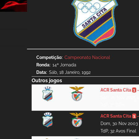
Competição
Campeonato Nacional
Ronda
14ª Jornada
Data
Sáb, 18 Janeiro, 1992
Outros jogos
ACR Santa Cita
1
Sáb, 29 Nov 2025 
TdP, 2ª Elim.
ACR Santa Cita
1
Dom, 30 Nov 2003
TdP, 32 Avos Final