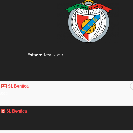
Estado
Realizado
-
12
SL Benfica
18:00
-
6
SL Benfica