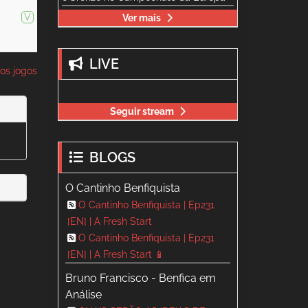
V
Ver mais
LIVE
os jogos
Seguir stream
BLOGS
O Cantinho Benfiquista
O Cantinho Benfiquista | Ep231
[EN] | A Fresh Start
O Cantinho Benfiquista | Ep231
[EN] | A Fresh Start 📱
Bruno Francisco - Benfica em
Análise