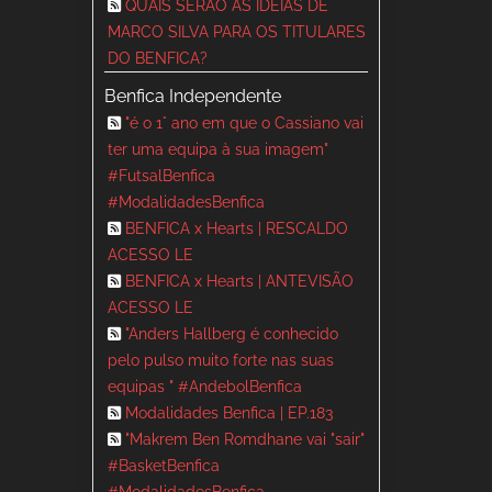
QUAIS SERÃO AS IDEIAS DE
MARCO SILVA PARA OS TITULARES
DO BENFICA?
Benfica Independente
"é o 1° ano em que o Cassiano vai
ter uma equipa à sua imagem"
#FutsalBenfica
#ModalidadesBenfica
BENFICA x Hearts | RESCALDO
ACESSO LE
BENFICA x Hearts | ANTEVISÃO
ACESSO LE
"Anders Hallberg é conhecido
pelo pulso muito forte nas suas
equipas " #AndebolBenfica
Modalidades Benfica | EP.183
"Makrem Ben Romdhane vai "sair"
#BasketBenfica