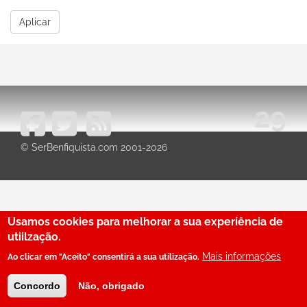
Aplicar
29
© SerBenfiquista.com 2001-2026
Usamos cookies para melhorar a sua experiência de
utiilzação.
Mais informações
Ao clicar em "Aceito" consentirá a sua utilização.
Concordo
Não, obrigado