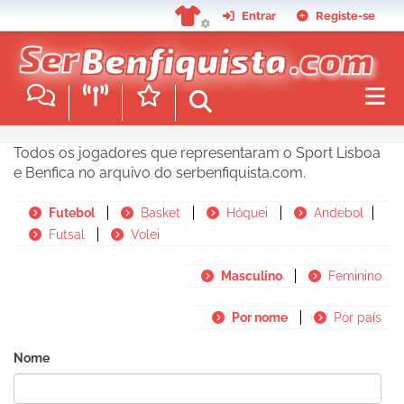
Passar
Entrar
Registe-se
para
o
conteúdo
principal
Todos os jogadores que representaram o Sport Lisboa
e Benfica no arquivo do serbenfiquista.com.
Futebol
Basket
Hóquei
Andebol
Futsal
Volei
Masculino
Feminino
Por nome
Por país
Nome