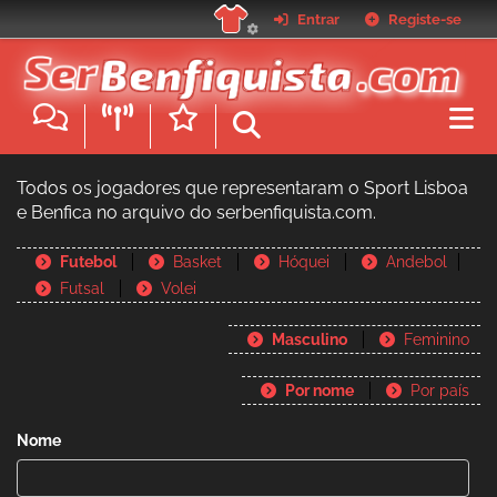
Passar
Entrar
Registe-se
para
o
conteúdo
principal
Todos os jogadores que representaram o Sport Lisboa
e Benfica no arquivo do serbenfiquista.com.
Futebol
Basket
Hóquei
Andebol
Futsal
Volei
Masculino
Feminino
Por nome
Por país
Nome