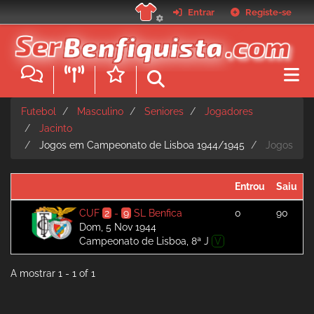
Passar
Entrar
Registe-se
para
o
conteúdo
principal
Futebol
Masculino
Seniores
Jogadores
Jacinto
Jogos em Campeonato de Lisboa 1944/1945
Jogos
Entrou
Saiu
CUF
2
-
9
SL Benfica
0
90
Dom, 5 Nov 1944
Campeonato de Lisboa, 8ª J
V
A mostrar 1 - 1 of 1