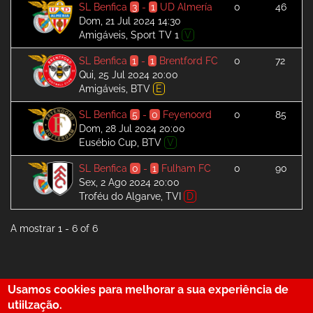
SL Benfica
3
-
1
UD Almería
0
46
Dom, 21 Jul 2024 14:30
Amigáveis, Sport TV 1
V
SL Benfica
1
-
1
Brentford FC
0
72
Qui, 25 Jul 2024 20:00
Amigáveis, BTV
E
SL Benfica
5
-
0
Feyenoord
0
85
Dom, 28 Jul 2024 20:00
Eusébio Cup, BTV
V
SL Benfica
0
-
1
Fulham FC
0
90
Sex, 2 Ago 2024 20:00
Troféu do Algarve, TVI
D
A mostrar 1 - 6 of 6
Usamos cookies para melhorar a sua experiência de
29
utiilzação.