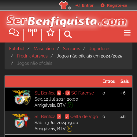
Passar
Entrar
Registe-se
para
o
conteúdo
principal
Futebol
Masculino
Seniores
Jogadores
Fredrik Aursnes
Jogos não oficiais em 2024/2025
Jogos não oficiais
Entrou
Saiu
SL Benfica
5
-
0
SC Farense
0
46
Sex, 12 Jul 2024 20:00
Amigáveis, BTV
V
SL Benfica
2
-
2
Celta de Vigo
0
46
Sáb, 13 Jul 2024 19:00
Amigáveis, BTV
E