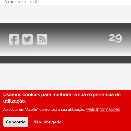
A mostrar 1 - 2 of 2
29
© SerBenfiquista.com 2001-2026
Usamos cookies para melhorar a sua experiência de
utiilzação.
Mais informações
Ao clicar em "Aceito" consentirá a sua utilização.
Concordo
Não, obrigado