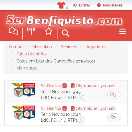
Passar
Entrar
Registe-se
para
o
conteúdo
principal
Futebol
Masculino
Seniores
Jogadores
Fábio Coentrão
Golos em Liga dos Campeões 2010/2011
Momentos
SL Benfica
4
-
3
Olympique Lyonnais
Ter, 2 Nov 2010 19:45
LdC, FG, 4ª J, RTP1
V
SL Benfica
4
-
3
Olympique Lyonnais
Ter, 2 Nov 2010 19:45
LdC, FG, 4ª J, RTP1
V