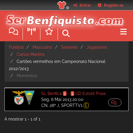
Passar
Entrar
Registe-se
para
o
conteúdo
principal
Futebol
Masculino
Seniores
Jogadores
Carlos Martins
Cartões vermelhos em Campeonato Nacional
2012/2013
Momentos
SL Benfica
1
-
1
GD Estoril Praia
Seg, 6 Mai 2013 20:00
CN, 28ª J, SPORTTV1
E
A mostrar 1 - 1 of 1