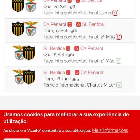
CA Peñarol
2
-
1
SL Benfica
Qua, 20 Set 1961
Taça Intercontinental, Finalíssima
D
CA Peñarol
5
-
0
SL Benfica
Dom, 17 Set 1961
Taça Intercontinental, Final, 2ª Mão
D
SL Benfica
1
-
0
CA Peñarol
Qua, 6 Set 1961
Taça Intercontinental, Final, 1ª Mão
V
SL Benfica
2
-
0
CA Peñarol
Dom, 26 Jun 1955
Torneio Internacional Charles Miller
V
Usamos cookies para melhorar a sua experiência de
29
utiilzação.
Mais informações
Ao clicar em "Aceito" consentirá a sua utilização.
© SerBenfiquista.com 2001-2026