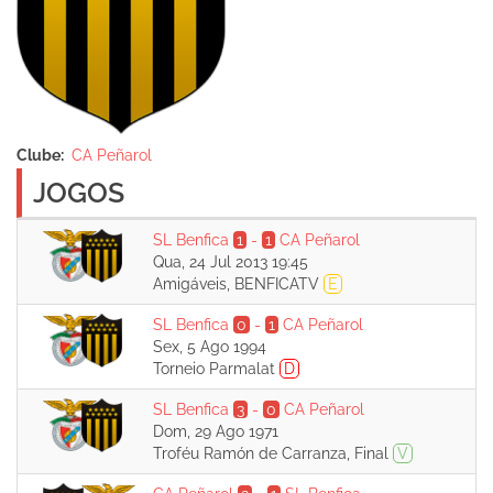
Clube
CA Peñarol
JOGOS
SL Benfica
1
-
1
CA Peñarol
Qua, 24 Jul 2013 19:45
Amigáveis, BENFICATV
E
SL Benfica
0
-
1
CA Peñarol
Sex, 5 Ago 1994
Torneio Parmalat
D
SL Benfica
3
-
0
CA Peñarol
Dom, 29 Ago 1971
Troféu Ramón de Carranza, Final
V