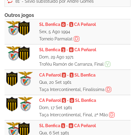
81' -
Outros jogos
SL Benfica
0
-
1
CA Peñarol
Sex, 5 Ago 1994
Torneio Parmalat
D
SL Benfica
3
-
0
CA Peñarol
Dom, 29 Ago 1971
Troféu Ramón de Carranza, Final
V
CA Peñarol
2
-
1
SL Benfica
Qua, 20 Set 1961
Taça Intercontinental, Finalíssima
D
CA Peñarol
5
-
0
SL Benfica
Dom, 17 Set 1961
Taça Intercontinental, Final, 2ª Mão
D
SL Benfica
1
-
0
CA Peñarol
Qua, 6 Set 1961