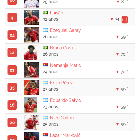
28
25 anos
81 '
Luisão
4
32 anos
74 '
(c)
Ezequiel Garay
24
26 anos
59 '
Bruno Cortez
12
26 anos
70 '
Nemanja Matić
21
24 anos
70 '
Enzo Pérez
35
27 anos
59 '
Eduardo Salvio
18
23 anos
59 '
Nico Gaitán
20
25 anos
59 '
Lazar Marković