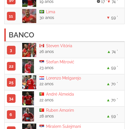
50
19 anos
17 '
74 '
Lima
11
30 anos
59 '
BANCO
Steven Vitória
3
26 anos
74 '
Stefan Mitrović
22
23 anos
59 '
Lorenzo Melgarejo
25
22 anos
70 '
André Almeida
34
22 anos
70 '
Ruben Amorim
6
28 anos
59 '
Miralem Sulejmani