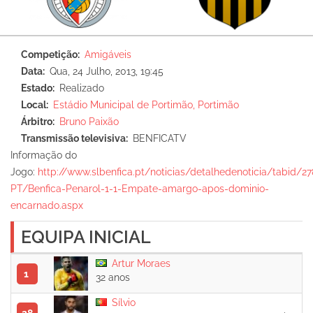
Competição
Amigáveis
Data
Qua, 24 Julho, 2013, 19:45
Estado
Realizado
Local
Estádio Municipal de Portimão, Portimão
Árbitro
Bruno Paixão
Transmissão televisiva
BENFICATV
Informação do
Jogo:
http://www.slbenfica.pt/noticias/detalhedenoticia/tabid/2
PT/Benfica-Penarol-1-1-Empate-amargo-apos-dominio-
encarnado.aspx
EQUIPA INICIAL
Artur Moraes
1
32 anos
Sílvio