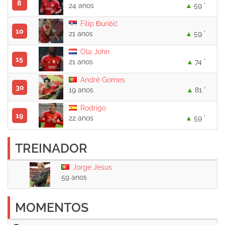
8
24 anos
59 '
Filip Đuričić
10
21 anos
59 '
Ola John
15
21 anos
74 '
André Gomes
30
19 anos
81 '
Rodrigo
19
22 anos
59 '
TREINADOR
Jorge Jesus
59 anos
MOMENTOS