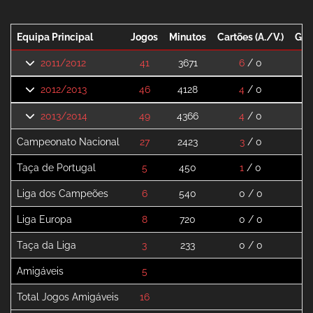
Equipa Principal
Jogos
Minutos
Cartões (A./V.)
Gol
2011/2012
41
3671
6
/ 0
2
2012/2013
46
4128
4
/ 0
2
2013/2014
49
4366
4
/ 0
8
Campeonato Nacional
27
2423
3
/ 0
6
Taça de Portugal
5
450
1
/ 0
0
Liga dos Campeões
6
540
0 / 0
0
Liga Europa
8
720
0 / 0
2
Taça da Liga
3
233
0 / 0
0
Amigáveis
5
0
Total Jogos Amigáveis
16
0