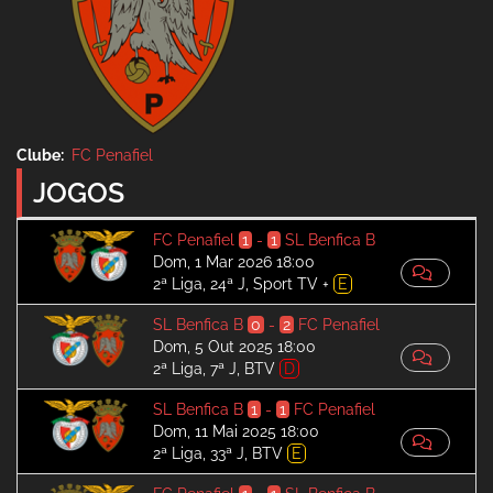
Clube
FC Penafiel
JOGOS
FC Penafiel
1
-
1
SL Benfica B
Dom, 1 Mar 2026 18:00
2ª Liga, 24ª J, Sport TV +
E
SL Benfica B
0
-
2
FC Penafiel
Dom, 5 Out 2025 18:00
2ª Liga, 7ª J, BTV
D
SL Benfica B
1
-
1
FC Penafiel
Dom, 11 Mai 2025 18:00
2ª Liga, 33ª J, BTV
E