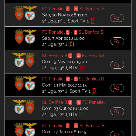
FC Penafiel
1
-
0
SL Benfica B
Sáb, 10 Nov 2018 11:00
2ª Liga, 9ª J, Sport TV 1
D
FC Penafiel
1
-
1
SL Benfica B
Sáb, 7 Abr 2018 16:00
2ª Liga, 32ª J
E
SL Benfica B
3
-
4
FC Penafiel
Dom, 5 Nov 2017 15:00
2ª Liga, 13ª J, BTV
D
FC Penafiel
2
-
1
SL Benfica B
Dom, 19 Mar 2017 11:15
2ª Liga, 33ª J, Sport TV 1
D
SL Benfica B
2
-
0
FC Penafiel
Dom, 23 Out 2016 16:00
2ª Liga, 12ª J, BTV
V
FC Penafiel
1
-
0
SL Benfica B
Dom, 17 Jan 2016 11:15