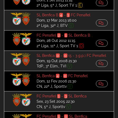
Dom, 1 Set 2013 11:15
2ª Liga, 5ª J, Sport TV 1
E
SL Benfica B
4
-
1
FC Penafiel
Dom, 17 Mar 2013 16:00
2ª Liga, 32ª J, BTV
V
FC Penafiel
2
-
1
SL Benfica B
Dom, 28 Out 2012 11:15
2ª Liga, 11ª J, Sport TV 1
D
SL Benfica
0
-
0
(5 - 3 g.p.)
FC Penafiel
Dom, 19 Out 2008 21:30
TdP., 3ª Elim., TVI
V
SL Benfica
4
-
0
FC Penafiel
Dom, 12 Fev 2006 21:30
CN, 22ª J, Sporttv
V
FC Penafiel
1
-
3
SL Benfica
Sex, 23 Set 2005 22:30
CN, 5ª J, Sporttv
V
FC Penafiel
1
-
0
SL Benfica