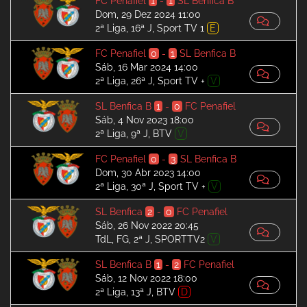
FC Penafiel
1
-
1
SL Benfica B
Dom, 29 Dez 2024 11:00
2ª Liga, 16ª J, Sport TV 1
E
FC Penafiel
0
-
1
SL Benfica B
Sáb, 16 Mar 2024 14:00
2ª Liga, 26ª J, Sport TV +
V
SL Benfica B
1
-
0
FC Penafiel
Sáb, 4 Nov 2023 18:00
2ª Liga, 9ª J, BTV
V
FC Penafiel
0
-
3
SL Benfica B
Dom, 30 Abr 2023 14:00
2ª Liga, 30ª J, Sport TV +
V
SL Benfica
2
-
0
FC Penafiel
Sáb, 26 Nov 2022 20:45
TdL, FG, 2ª J, SPORTTV2
V
SL Benfica B
1
-
2
FC Penafiel
Sáb, 12 Nov 2022 18:00
2ª Liga, 13ª J, BTV
D