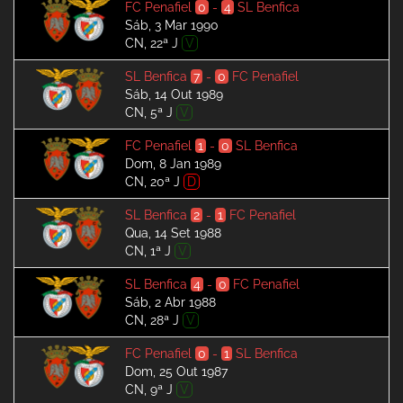
FC Penafiel
0
-
4
SL Benfica
Sáb, 3 Mar 1990
CN, 22ª J
V
SL Benfica
7
-
0
FC Penafiel
Sáb, 14 Out 1989
CN, 5ª J
V
FC Penafiel
1
-
0
SL Benfica
Dom, 8 Jan 1989
CN, 20ª J
D
SL Benfica
2
-
1
FC Penafiel
Qua, 14 Set 1988
CN, 1ª J
V
SL Benfica
4
-
0
FC Penafiel
Sáb, 2 Abr 1988
CN, 28ª J
V
FC Penafiel
0
-
1
SL Benfica
Dom, 25 Out 1987
CN, 9ª J
V