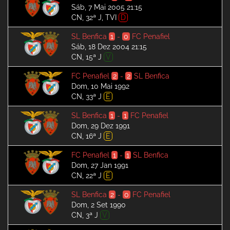
Sáb, 7 Mai 2005 21:15
CN, 32ª J, TVI
D
SL Benfica
1
-
0
FC Penafiel
Sáb, 18 Dez 2004 21:15
CN, 15ª J
V
FC Penafiel
2
-
2
SL Benfica
Dom, 10 Mai 1992
CN, 33ª J
E
SL Benfica
1
-
1
FC Penafiel
Dom, 29 Dez 1991
CN, 16ª J
E
FC Penafiel
1
-
1
SL Benfica
Dom, 27 Jan 1991
CN, 22ª J
E
SL Benfica
2
-
0
FC Penafiel
Dom, 2 Set 1990
CN, 3ª J
V