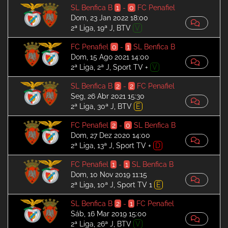
SL Benfica B
1
-
0
FC Penafiel
Dom, 23 Jan 2022 18:00
2ª Liga, 19ª J, BTV
V
FC Penafiel
0
-
1
SL Benfica B
Dom, 15 Ago 2021 14:00
2ª Liga, 2ª J, Sport TV +
V
SL Benfica B
2
-
2
FC Penafiel
Seg, 26 Abr 2021 15:30
2ª Liga, 30ª J, BTV
E
FC Penafiel
2
-
0
SL Benfica B
Dom, 27 Dez 2020 14:00
2ª Liga, 13ª J, Sport TV +
D
FC Penafiel
1
-
1
SL Benfica B
Dom, 10 Nov 2019 11:15
2ª Liga, 10ª J, Sport TV 1
E
SL Benfica B
2
-
1
FC Penafiel
Sáb, 16 Mar 2019 15:00
2ª Liga, 26ª J, BTV
V