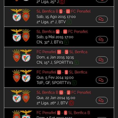
2ª Liga, 25ª J
D
SL Benfica B
1
-
0
FC Penafiel
Sáb, 15 Ago 2015 17:00
2ª Liga, 2ª J, BTV
V
SL Benfica
4
-
0
FC Penafiel
Sáb, 9 Mai 2015 17:00
CN, 32ª J, BTV1
V
FC Penafiel
0
-
3
SL Benfica
Dom, 4 Jan 2015 19:15
CN, 15ª J, SPORTTV1
V
FC Penafiel
0
-
1
SL Benfica
Qua, 5 Fev 2014 19:00
TdP., QF, SPORTTV1
V
SL Benfica B
0
-
2
FC Penafiel
Qua, 22 Jan 2014 15:00
2ª Liga, 26ª J, BTV
D
FC Penafiel
1
-
1
SL Benfica B