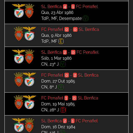
SL Benfica
4
-
1
FC Penafiel
Qua, 23 Abr 1986
TdP., MF, Desempate
V
FC Penafiel
0
-
0
SL Benfica
Qua, 9 Abr 1986
TdP., MF
E
SL Benfica
2
-
0
FC Penafiel
Sáb, 1 Mar 1986
CN, 23ª J
V
FC Penafiel
0
-
2
SL Benfica
Dom, 27 Out 1985
CN, 8ª J
V
FC Penafiel
1
-
0
SL Benfica
Dom, 19 Mai 1985
CN, 28ª J
D
SL Benfica
2
-
1
FC Penafiel
Dom, 16 Dez 1984
CN, 13ª J
V