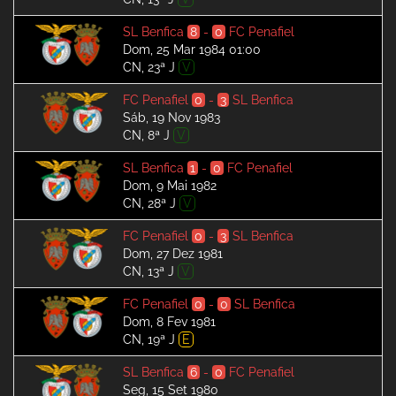
SL Benfica
8
-
0
FC Penafiel
Dom, 25 Mar 1984 01:00
CN, 23ª J
V
FC Penafiel
0
-
3
SL Benfica
Sáb, 19 Nov 1983
CN, 8ª J
V
SL Benfica
1
-
0
FC Penafiel
Dom, 9 Mai 1982
CN, 28ª J
V
FC Penafiel
0
-
3
SL Benfica
Dom, 27 Dez 1981
CN, 13ª J
V
FC Penafiel
0
-
0
SL Benfica
Dom, 8 Fev 1981
CN, 19ª J
E
SL Benfica
6
-
0
FC Penafiel
Seg, 15 Set 1980