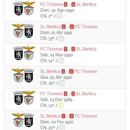
FC Tirsense
1
-
2
SL Benfica
Dom, 30 Ago 1992
CN, 2ª J
V
SL Benfica
5
-
0
FC Tirsense
Dom, 21 Abr 1991
CN, 33ª J
V
FC Tirsense
1
-
3
SL Benfica
Sáb, 24 Nov 1990
CN, 14ª J
V
SL Benfica
1
-
0
FC Tirsense
Qua, 25 Abr 1990
CN, 30ª J
V
FC Tirsense
1
-
1
SL Benfica
Sáb, 23 Dez 1989
CN, 13ª J
E
SL Benfica
7
-
0
FC Tirsense
Dom, 20 Fev 1972
CN, 20ª J
V