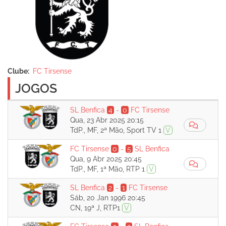
Clube
FC Tirsense
JOGOS
SL Benfica
4
-
0
FC Tirsense
Qua, 23 Abr 2025 20:15
TdP., MF, 2ª Mão, Sport TV 1
V
FC Tirsense
0
-
5
SL Benfica
Qua, 9 Abr 2025 20:45
TdP., MF, 1ª Mão, RTP 1
V
SL Benfica
2
-
1
FC Tirsense
Sáb, 20 Jan 1996 20:45
CN, 19ª J, RTP1
V