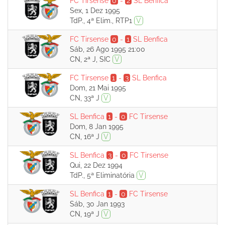
FC Tirsense
0
-
2
SL Benfica
Sex, 1 Dez 1995
TdP., 4ª Elim., RTP1
V
FC Tirsense
0
-
1
SL Benfica
Sáb, 26 Ago 1995 21:00
CN, 2ª J, SIC
V
FC Tirsense
1
-
3
SL Benfica
Dom, 21 Mai 1995
CN, 33ª J
V
SL Benfica
1
-
0
FC Tirsense
Dom, 8 Jan 1995
CN, 16ª J
V
SL Benfica
3
-
0
FC Tirsense
Qui, 22 Dez 1994
TdP., 5ª Eliminatória
V
SL Benfica
1
-
0
FC Tirsense
Sáb, 30 Jan 1993
CN, 19ª J
V