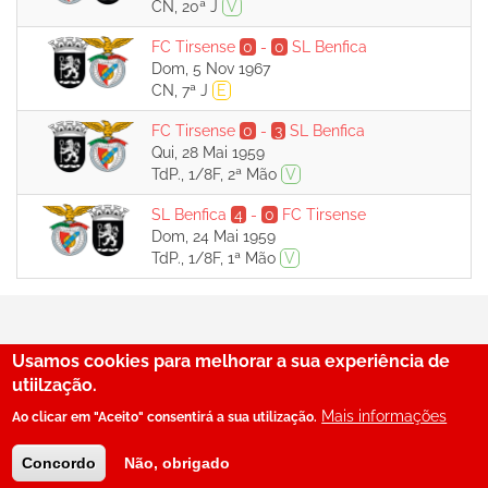
CN, 20ª J
V
FC Tirsense
0
-
0
SL Benfica
Dom, 5 Nov 1967
CN, 7ª J
E
FC Tirsense
0
-
3
SL Benfica
Qui, 28 Mai 1959
TdP., 1/8F, 2ª Mão
V
SL Benfica
4
-
0
FC Tirsense
Dom, 24 Mai 1959
TdP., 1/8F, 1ª Mão
V
Usamos cookies para melhorar a sua experiência de
29
utiilzação.
Mais informações
Ao clicar em "Aceito" consentirá a sua utilização.
© SerBenfiquista.com 2001-2026
Concordo
Não, obrigado