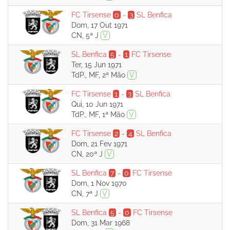
FC Tirsense
0
-
3
SL Benfica
Dom, 17 Out 1971
CN, 5ª J
V
SL Benfica
5
-
1
FC Tirsense
Ter, 15 Jun 1971
TdP., MF, 2ª Mão
V
FC Tirsense
1
-
3
SL Benfica
Qui, 10 Jun 1971
TdP., MF, 1ª Mão
V
FC Tirsense
2
-
4
SL Benfica
Dom, 21 Fev 1971
CN, 20ª J
V
SL Benfica
7
-
0
FC Tirsense
Dom, 1 Nov 1970
CN, 7ª J
V
SL Benfica
5
-
0
FC Tirsense
Dom, 31 Mar 1968